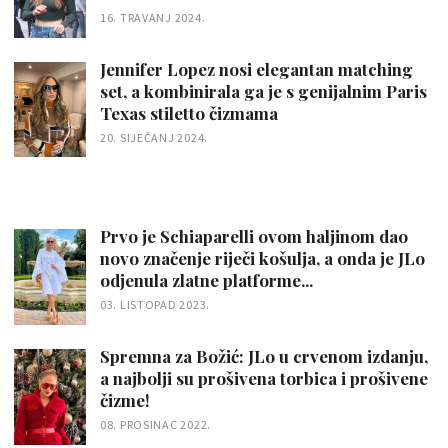
16. TRAVANJ 2024.
Jennifer Lopez nosi elegantan matching
set, a kombinirala ga je s genijalnim Paris
Texas stiletto čizmama
20. SIJEČANJ 2024.
Prvo je Schiaparelli ovom haljinom dao
novo značenje riječi košulja, a onda je JLo
odjenula zlatne platforme...
03. LISTOPAD 2023.
Spremna za Božić: JLo u crvenom izdanju,
a najbolji su prošivena torbica i prošivene
čizme!
08. PROSINAC 2022.