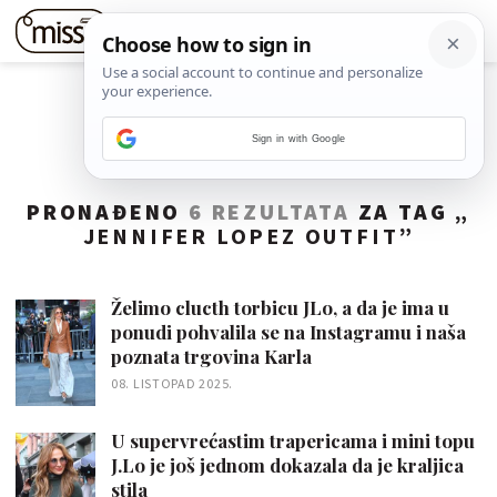
Sign in with Google
PRONAĐENO
6 REZULTATA
ZA TAG „
JENNIFER LOPEZ OUTFIT
”
Želimo clucth torbicu JLo, a da je ima u
ponudi pohvalila se na Instagramu i naša
poznata trgovina Karla
08. LISTOPAD 2025.
U supervrećastim trapericama i mini topu
J.Lo je još jednom dokazala da je kraljica
stila