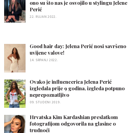
ono su što nas je osvojilo u stylingu Jelene
Perić
22. RUJAN 2022.
Good hair day: Jelena Perić nosi savršeno
uvijene valove!
14. SRPANJ 2022.
Ovako je influencerica Jelena Perić
izgledala prije 9 godina, izgleda potpuno
neprepoznatljivo
09. STUDENI 2019.
Hrvatska Kim Kardashian preslatkom
fotografijom odgovorila na glasine o
trudnoći