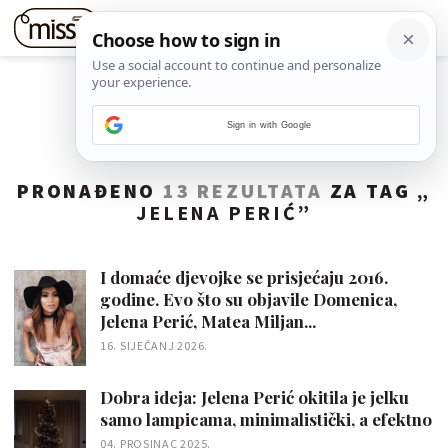
Sign in with Google
PRONAĐENO
13 REZULTATA
ZA TAG „
JELENA PERIĆ
”
I domaće djevojke se prisjećaju 2016.
godine. Evo što su objavile Domenica,
Jelena Perić, Matea Miljan...
16. SIJEČANJ 2026.
Dobra ideja: Jelena Perić okitila je jelku
samo lampicama, minimalistički, a efektno
04. PROSINAC 2025.