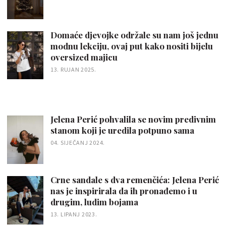
Domaće djevojke održale su nam još jednu
modnu lekciju, ovaj put kako nositi bijelu
oversized majicu
13. RUJAN 2025.
Jelena Perić pohvalila se novim predivnim
stanom koji je uredila potpuno sama
04. SIJEČANJ 2024.
Crne sandale s dva remenčića: Jelena Perić
nas je inspirirala da ih pronađemo i u
drugim, ludim bojama
13. LIPANJ 2023.