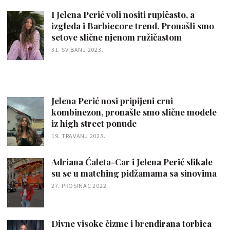
I Jelena Perić voli nositi rupičasto, a
izgleda i Barbiecore trend. Pronašli smo
setove slične njenom ružičastom
31. SVIBANJ 2023.
Jelena Perić nosi pripijeni crni
kombinezon, pronašle smo slične modele
iz high street ponude
19. TRAVANJ 2023.
Adriana Ćaleta-Car i Jelena Perić slikale
su se u matching pidžamama sa sinovima
27. PROSINAC 2022.
Divne visoke čizme i brendirana torbica