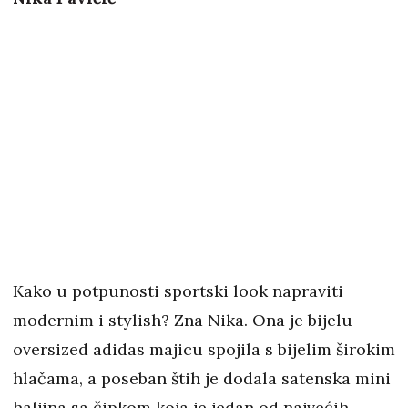
Kako u potpunosti sportski look napraviti
modernim i stylish? Zna Nika. Ona je bijelu
oversized adidas majicu spojila s bijelim širokim
hlačama, a poseban štih je dodala satenska mini
haljina sa čipkom koja je jedan od najvećih