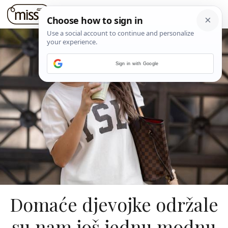
Sign in with Google
Domaće djevojke održale
su nam još jednu modnu