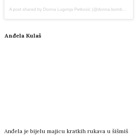
A post shared by Donna Lugonja Petković (@donna.bombonna)
Anđela Kulaš
Anđela je bijelu majicu kratkih rukava u šišmiš