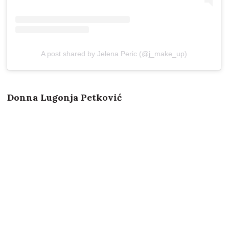
A post shared by Jelena Peric (@j_make_up)
Donna Lugonja Petković