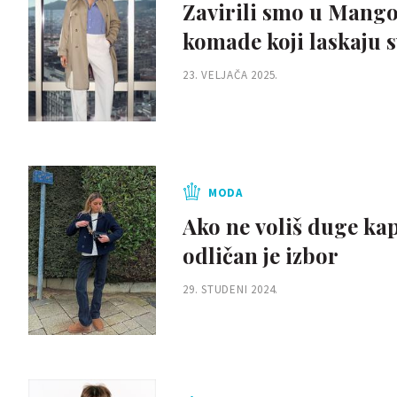
Zavirili smo u Mangov
komade koji laskaju s
23. VELJAČA 2025.
MODA
Ako ne voliš duge kap
odličan je izbor
29. STUDENI 2024.