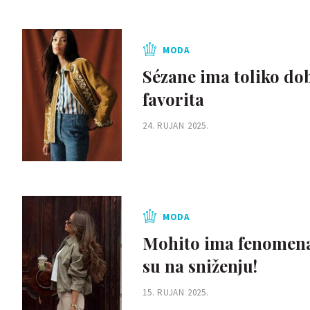
MODA
Sézane ima toliko dob
favorita
24. RUJAN 2025.
MODA
Mohito ima fenomenal
su na sniženju!
15. RUJAN 2025.