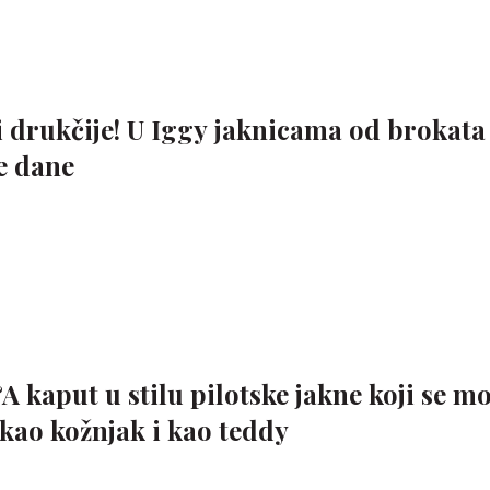
i drukčije! U Iggy jaknicama od brokata
e dane
A kaput u stilu pilotske jakne koji se m
I kao kožnjak i kao teddy