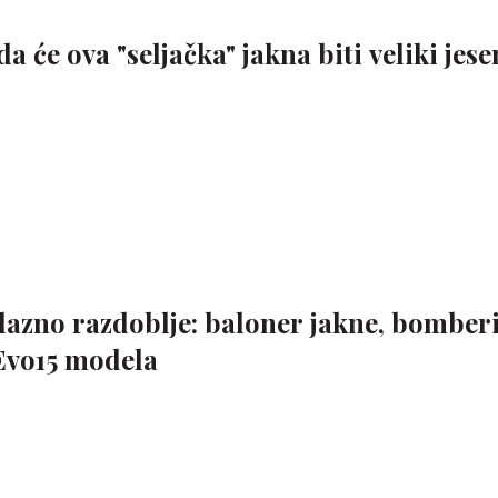
da će ova "seljačka" jakna biti veliki jese
lazno razdoblje: baloner jakne, bomberi
 Evo15 modela