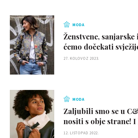
MODA
Ženstvene, sanjarske 
ćemo dočekati svježij
27. KOLOVOZ 2023.
MODA
Zaljubili smo se u C&
nositi s obje strane! 
12. LISTOPAD 2022.