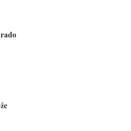
 rado
ože