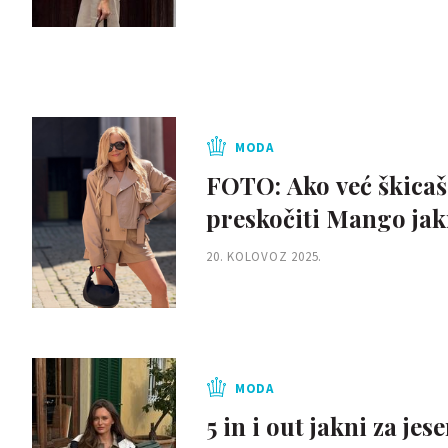
MODA
FOTO: Ako već škicaš
preskočiti Mango ja
20. KOLOVOZ 2025.
MODA
5 in i out jakni za je