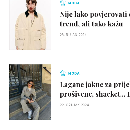
MODA
Nije lako povjerovati 
trend, ali tako kažu
25. RUJAN 2024.
MODA
Lagane jakne za prije
prošivene, shacket...
22. OŽUJAK 2024.