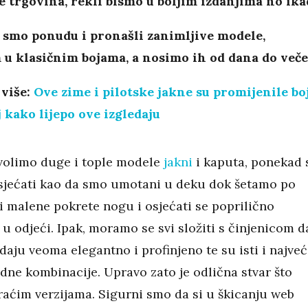
e trgovina, rekli bismo u boljim izdanjima no ika
 smo ponudu i pronašli zanimljive modele,
u klasičnim bojama, a nosimo ih od dana do veče
 više:
Ove zime i pilotske jakne su promijenile boj
 kako lijepo ove izgledaju
volimo duge i tople modele
jakni
i kaputa, ponekad 
sjećati kao da smo umotani u deku dok šetamo po
i malene pokrete nogu i osjećati se poprilično
 u odjeći. Ipak, moramo se svi složiti s činjenicom d
daju veoma elegantno i profinjeno te su isti i najveć
dne kombinacije. Upravo zato je odlična stvar što
kraćim verzijama. Sigurni smo da si u škicanju web