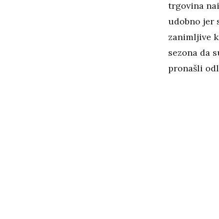
trgovina nai
udobno jer s
zanimljive 
sezona da su
pronašli od