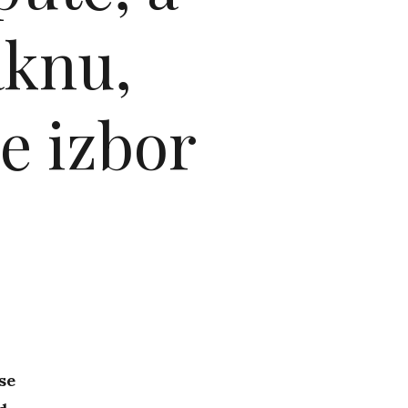
aknu,
je izbor
se