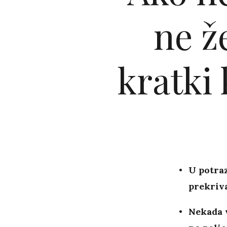
ne ž
kratki 
U potraz
prekriva
Nekada 