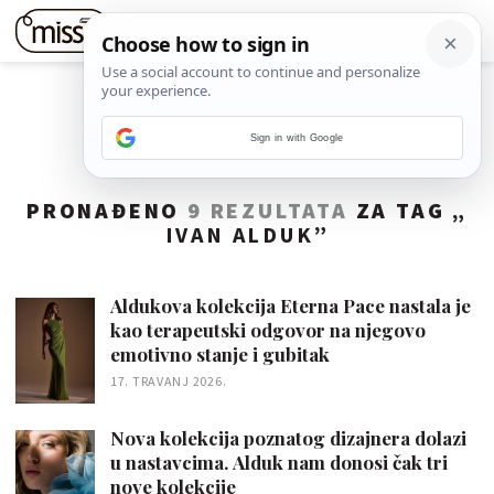
Sign in with Google
PRONAĐENO
9 REZULTATA
ZA TAG „
IVAN ALDUK
”
Aldukova kolekcija Eterna Pace nastala je
kao terapeutski odgovor na njegovo
emotivno stanje i gubitak
17. TRAVANJ 2026.
Nova kolekcija poznatog dizajnera dolazi
u nastavcima. Alduk nam donosi čak tri
nove kolekcije