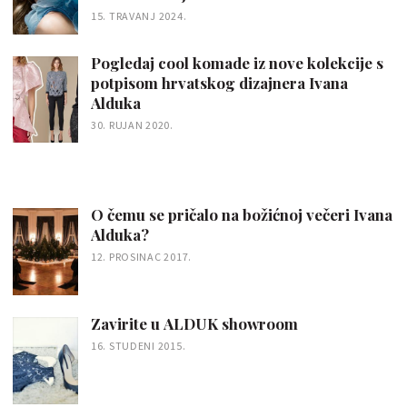
15. TRAVANJ 2024.
Pogledaj cool komade iz nove kolekcije s
potpisom hrvatskog dizajnera Ivana
Alduka
30. RUJAN 2020.
O čemu se pričalo na božićnoj večeri Ivana
Alduka?
12. PROSINAC 2017.
Zavirite u ALDUK showroom
16. STUDENI 2015.