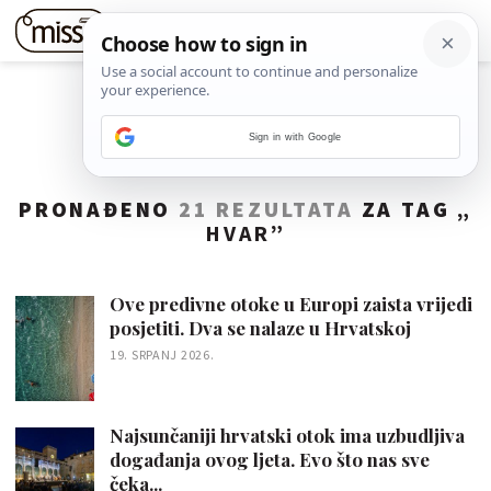
Sign in with Google
PRONAĐENO
21 REZULTATA
ZA TAG „
HVAR
”
Ove predivne otoke u Europi zaista vrijedi
posjetiti. Dva se nalaze u Hrvatskoj
19. SRPANJ 2026.
Najsunčaniji hrvatski otok ima uzbudljiva
događanja ovog ljeta. Evo što nas sve
čeka...