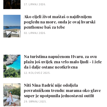
17. LIPANJ 2026.
Ako cijeli život maštaš o najdivnijem
pogledu na more, onda je ovaj hvarski
penthouse baš za tebe
02. LIPANJ 2026.
Na turistima napučenom Hvaru, za ovu
plažu još uvijek zna vrlo malo ljudi - i žele
da i dalje ostane neotkrivena
12. KOLOVOZ 2025.
Niti Nina Badrić nije odoljela
povratničkom trendu: marama oko glave
super je upotpunila jednostavni outfit
29. SRPANJ 2025.