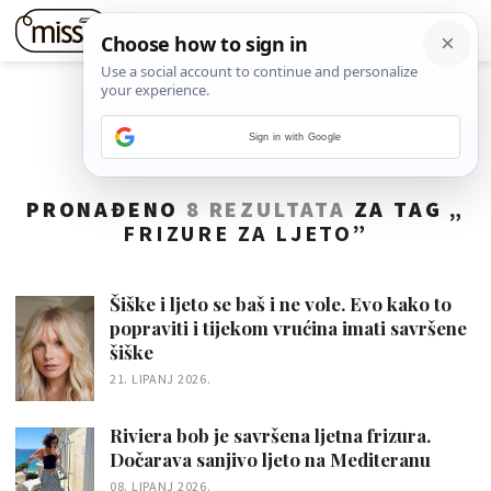
Sign in with Google
PRONAĐENO
8 REZULTATA
ZA TAG „
FRIZURE ZA LJETO
”
Šiške i ljeto se baš i ne vole. Evo kako to
popraviti i tijekom vrućina imati savršene
šiške
21. LIPANJ 2026.
Riviera bob je savršena ljetna frizura.
Dočarava sanjivo ljeto na Mediteranu
08. LIPANJ 2026.