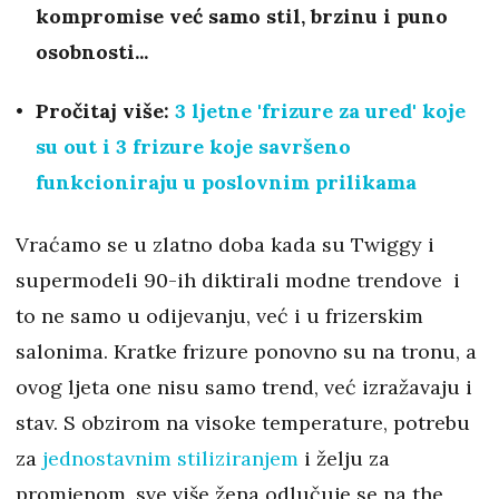
kompromise već samo stil, brzinu i puno
osobnosti...
Pročitaj više:
3 ljetne 'frizure za ured' koje
su out i 3 frizure koje savršeno
funkcioniraju u poslovnim prilikama
Vraćamo se u zlatno doba kada su Twiggy i
supermodeli 90-ih diktirali modne trendove i
to ne samo u odijevanju, već i u frizerskim
salonima. Kratke frizure ponovno su na tronu, a
ovog ljeta one nisu samo trend, već izražavaju i
stav. S obzirom na visoke temperature, potrebu
za
jednostavnim stiliziranjem
i želju za
promjenom, sve više žena odlučuje se na the