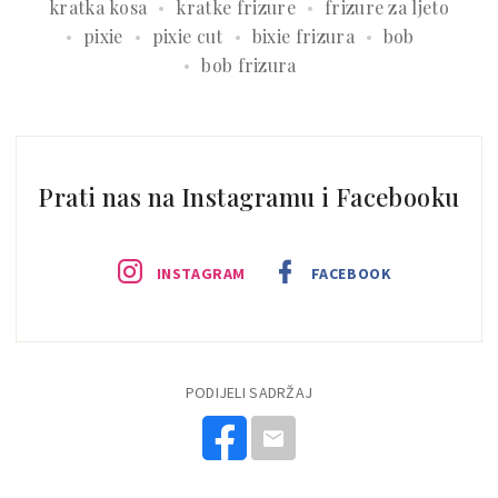
kratka kosa
kratke frizure
frizure za ljeto
pixie
pixie cut
bixie frizura
bob
bob frizura
Prati nas na Instagramu i Facebooku
INSTAGRAM
FACEBOOK
PODIJELI SADRŽAJ