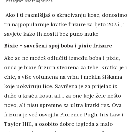
Instagram @sofiagrainge
Ako i ti razmišljaš o skraćivanju kose, donosimo
tri najpopularnije kratke frizure za ljeto 2025., i
savjete kako ih nositi bez puno muke.
Bixie – savršeni spoj boba i pixie frizure
Ako se ne možeš odlučiti između boba i pixie,
onda je bixie frizura stvorena za tebe. Kratka je i
chic, s više volumena na vrhu i mekim šiškama
koje uokviruju lice. Savršena je za prijelaz iz
duže u kraću kosu, ali i za one koje žele nešto
novo, ali nisu spremne za ultra kratki rez. Ova
frizura je već osvojila Florence Pugh, Iris Law i
Taylor Hill, a osobito dobro izgleda s malo