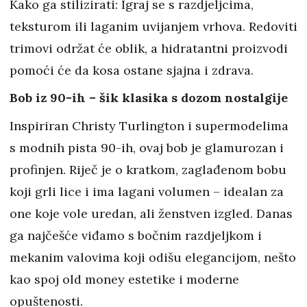
Kako ga stilizirati: Igraj se s razdjeljcima,
teksturom ili laganim uvijanjem vrhova. Redoviti
trimovi održat će oblik, a hidratantni proizvodi
pomoći će da kosa ostane sjajna i zdrava.
Bob iz 90-ih – šik klasika s dozom nostalgije
Inspiriran Christy Turlington i supermodelima
s modnih pista 90-ih, ovaj bob je glamurozan i
profinjen. Riječ je o kratkom, zaglađenom bobu
koji grli lice i ima lagani volumen – idealan za
one koje vole uredan, ali ženstven izgled. Danas
ga najčešće viđamo s bočnim razdjeljkom i
mekanim valovima koji odišu elegancijom, nešto
kao spoj old money estetike i moderne
opuštenosti.