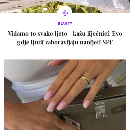
BEAUTY
Viđamo to svako ljeto - kažu liječnici. Evo
gdje ljudi zaboravljaju nanijeti SPF