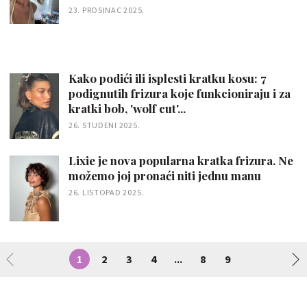
23. PROSINAC 2025.
Kako podići ili isplesti kratku kosu: 7
podignutih frizura koje funkcioniraju i za
kratki bob, 'wolf cut'...
26. STUDENI 2025.
Lixie je nova popularna kratka frizura. Ne
možemo joj pronaći niti jednu manu
26. LISTOPAD 2025.
1
2
3
4
8
9
...