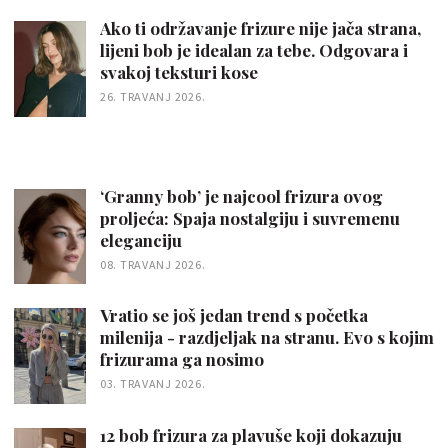
Ako ti održavanje frizure nije jača strana,
lijeni bob je idealan za tebe. Odgovara i
svakoj teksturi kose
26. TRAVANJ 2026.
‘Granny bob’ je najcool frizura ovog
proljeća: Spaja nostalgiju i suvremenu
eleganciju
08. TRAVANJ 2026.
Vratio se još jedan trend s početka
milenija - razdjeljak na stranu. Evo s kojim
frizurama ga nosimo
03. TRAVANJ 2026.
12 bob frizura za plavuše koji dokazuju