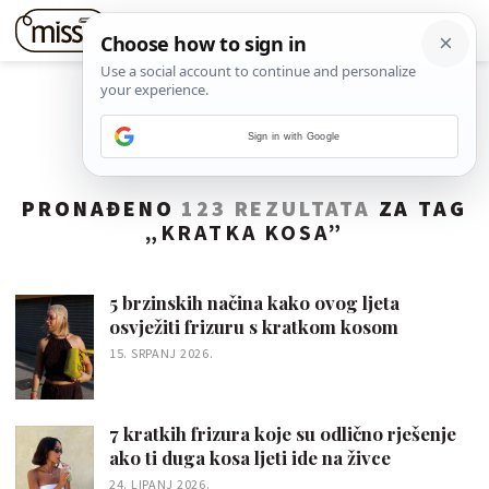
Sign in with Google
PRONAĐENO
123 REZULTATA
ZA TAG
„
KRATKA KOSA
”
5 brzinskih načina kako ovog ljeta
osvježiti frizuru s kratkom kosom
15. SRPANJ 2026.
7 kratkih frizura koje su odlično rješenje
ako ti duga kosa ljeti ide na živce
24. LIPANJ 2026.