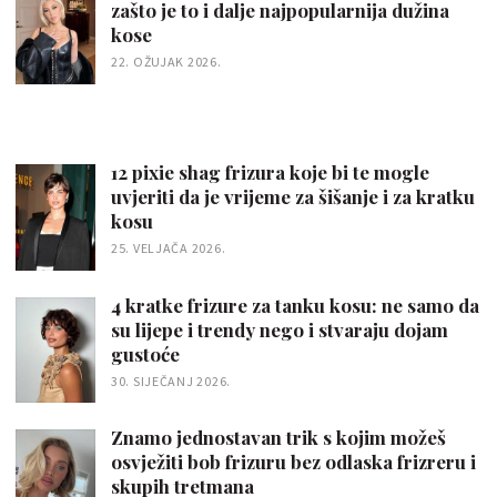
zašto je to i dalje najpopularnija dužina
kose
22. OŽUJAK 2026.
12 pixie shag frizura koje bi te mogle
uvjeriti da je vrijeme za šišanje i za kratku
kosu
25. VELJAČA 2026.
4 kratke frizure za tanku kosu: ne samo da
su lijepe i trendy nego i stvaraju dojam
gustoće
30. SIJEČANJ 2026.
Znamo jednostavan trik s kojim možeš
osvježiti bob frizuru bez odlaska frizreru i
skupih tretmana