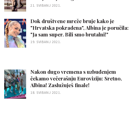
21. SVIBANJ 2021.
Dok društvene mreže bruje kako je
"Hrvatska pokradena", Albina je poručila:
"Ja sam super. Bili smo brutalni!"
19. SVIBANJ 2021.
Nakon dugo vremena s uzbuđenjem
čekamo večerašnju Euroviziju: Sretno,
Albina! Zaslužuješ finale!
18. SVIBANJ 2021.