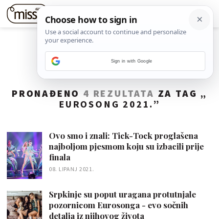
Sign in with Google
PRONAĐENO
4 REZULTATA
ZA TAG „
EUROSONG 2021.
”
Ovo smo i znali: Tick-Tock proglašena
najboljom pjesmom koju su izbacili prije
finala
08. LIPANJ 2021.
Srpkinje su poput uragana protutnjale
pozornicom Eurosonga - evo sočnih
detalja iz njihovog života