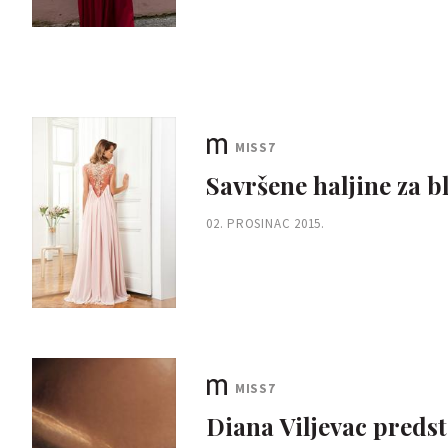
MISS7
Savršene haljine za 
02. PROSINAC 2015.
MISS7
Diana Viljevac preds