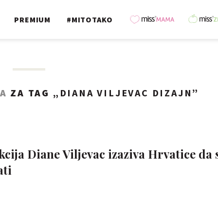
PREMIUM
#MITOTAKO
TA
ZA TAG „
DIANA VILJEVAC DIZAJN
”
cija Diane Viljevac izaziva Hrvatice da 
ti