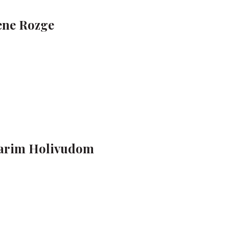
lene Rozge
tarim Holivudom