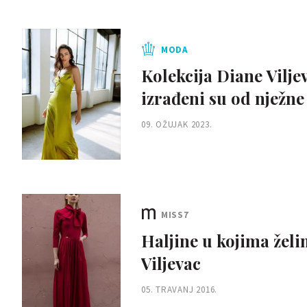
MODA
Kolekcija Diane Vilje
izrađeni su od nježne 
09. OŽUJAK 2023.
MISS7
Haljine u kojima želi
Viljevac
05. TRAVANJ 2016.