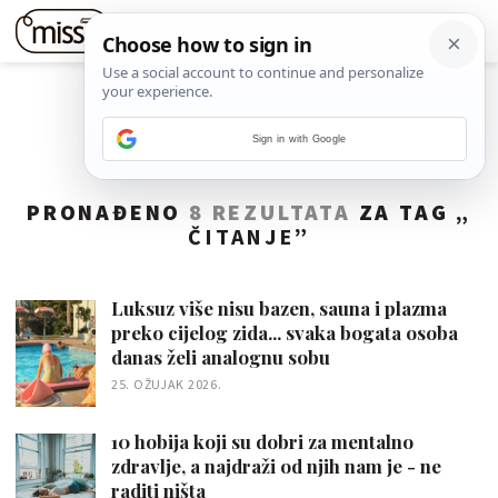
Sign in with Google
PRONAĐENO
8 REZULTATA
ZA TAG „
ČITANJE
”
Luksuz više nisu bazen, sauna i plazma
preko cijelog zida... svaka bogata osoba
danas želi analognu sobu
25. OŽUJAK 2026.
10 hobija koji su dobri za mentalno
zdravlje, a najdraži od njih nam je - ne
raditi ništa