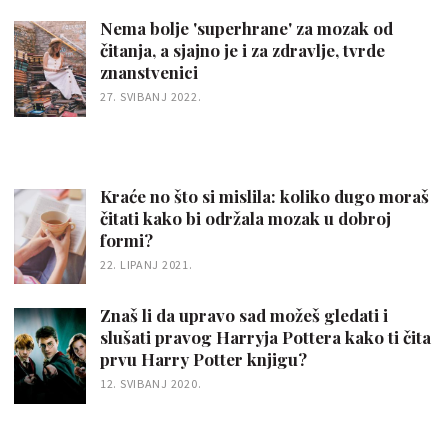
Nema bolje 'superhrane' za mozak od
čitanja, a sjajno je i za zdravlje, tvrde
znanstvenici
27. SVIBANJ 2022.
Kraće no što si mislila: koliko dugo moraš
čitati kako bi održala mozak u dobroj
formi?
22. LIPANJ 2021.
Znaš li da upravo sad možeš gledati i
slušati pravog Harryja Pottera kako ti čita
prvu Harry Potter knjigu?
12. SVIBANJ 2020.