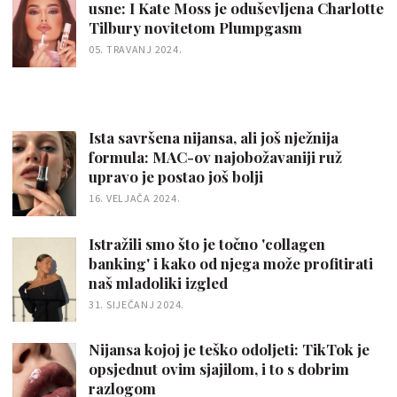
usne: I Kate Moss je oduševljena Charlotte
Tilbury novitetom Plumpgasm
05. TRAVANJ 2024.
Ista savršena nijansa, ali još nježnija
formula: MAC-ov najobožavaniji ruž
upravo je postao još bolji
16. VELJAČA 2024.
Istražili smo što je točno 'collagen
banking' i kako od njega može profitirati
naš mladoliki izgled
31. SIJEČANJ 2024.
Nijansa kojoj je teško odoljeti: TikTok je
opsjednut ovim sjajilom, i to s dobrim
razlogom