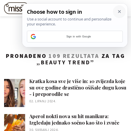
Sign in with Google
PRONAĐENO
109 REZULTATA
ZA TAG
„
BEAUTY TREND
”
Kratka kosa sve je više in: 10 zvijezda koje
su ove godine drastično ošišale dugu kosu
- i preporodile se
02. LIPANJ 2024.
Aperol nokti nova su hit manikura:
Izgledaju jednako sočno kao što i zvuče
30. SVIBANJ 2024.