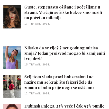
Guste, stepenasto ošišane i počešljane u
stranu: Vraćaju se šiške kakve smo nosili
na početku milenija
17. TRAVANJ 2024.
Nikako da se riješiš neugodnog mirisa
znoja? Jedan proizvod mogao bi zamijeniti
tvoj dezić
15. TRAVANJ 2024.
Svijetom vlada pravi bobsession i ne
nazire mu se kraj; što frizeri žele da
znamo o bobu prije nego se ošišamo
12. TRAVANJ 2024.
Dubinska njega, 25% veće i čak 93% punije