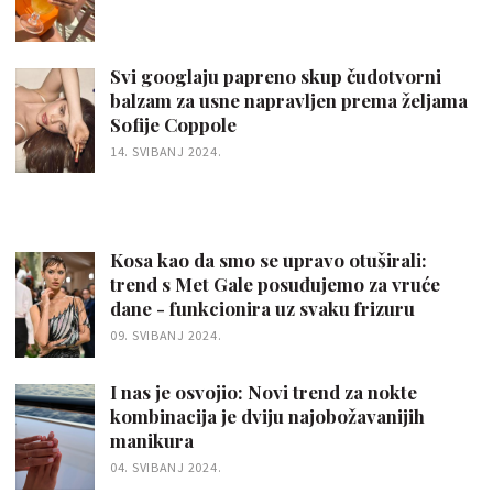
Svi googlaju papreno skup čudotvorni
balzam za usne napravljen prema željama
Sofije Coppole
14. SVIBANJ 2024.
Kosa kao da smo se upravo otuširali:
trend s Met Gale posuđujemo za vruće
dane - funkcionira uz svaku frizuru
09. SVIBANJ 2024.
I nas je osvojio: Novi trend za nokte
kombinacija je dviju najobožavanijih
manikura
04. SVIBANJ 2024.