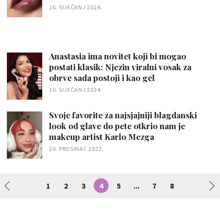
16. SIJEČANJ 2024.
Anastasia ima novitet koji bi mogao
postati klasik: Njezin viralni vosak za
obrve sada postoji i kao gel
10. SIJEČANJ 2024.
Svoje favorite za najsjajniji blagdanski
look od glave do pete otkrio nam je
makeup artist Karlo Mezga
20. PROSINAC 2023.
1
2
3
4
5
7
8
...