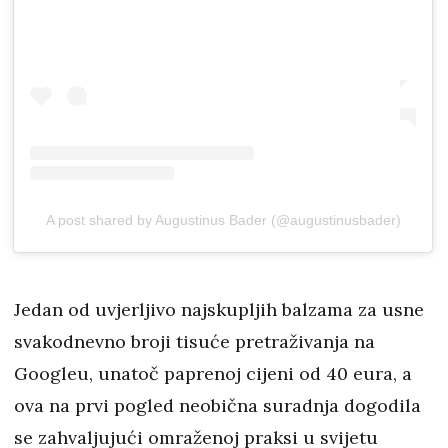
A post shared by Augustinus Bader (@augustinusbader)
Jedan od uvjerljivo najskupljih balzama za usne
svakodnevno broji tisuće pretraživanja na
Googleu, unatoč paprenoj cijeni od 40 eura, a
ova na prvi pogled neobična suradnja dogodila
se zahvaljujući omraženoj praksi u svijetu