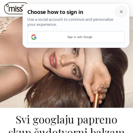
Sign in with Google
Svi googlaju papreno
skup čudotvorni balzam