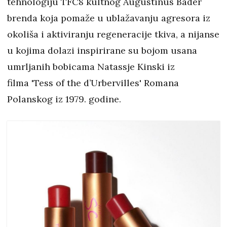
tehnologiju TFC8 kultnog Augustinus Bader
brenda koja pomaže u ublažavanju agresora iz
okoliša i aktiviranju regeneracije tkiva, a nijanse
u kojima dolazi inspirirane su bojom usana
umrljanih bobicama Natassje Kinski iz
filma 'Tess of the d’Urbervilles' Romana
Polanskog iz 1979. godine.