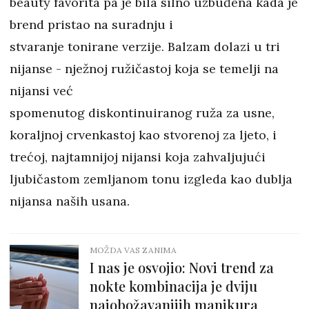
beauty favorita pa je bila silno uzbuđena kada je
brend pristao na suradnju i
stvaranje tonirane verzije. Balzam dolazi u tri
nijanse - nježnoj ružičastoj koja se temelji na
nijansi već
spomenutog diskontinuiranog ruža za usne,
koraljnoj crvenkastoj kao stvorenoj za ljeto, i
trećoj, najtamnijoj nijansi koja zahvaljujući
ljubičastom zemljanom tonu izgleda kao dublja
nijansa naših usana.
MOŽDA VAS ZANIMA
I nas je osvojio: Novi trend za
nokte kombinacija je dviju
najobožavanijih manikura