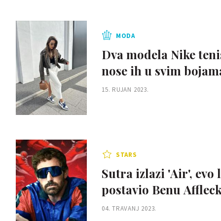
MODA
Dva modela Nike teni
nose ih u svim bojam
15. RUJAN 2023.
STARS
Sutra izlazi 'Air', evo
postavio Benu Afflec
04. TRAVANJ 2023.