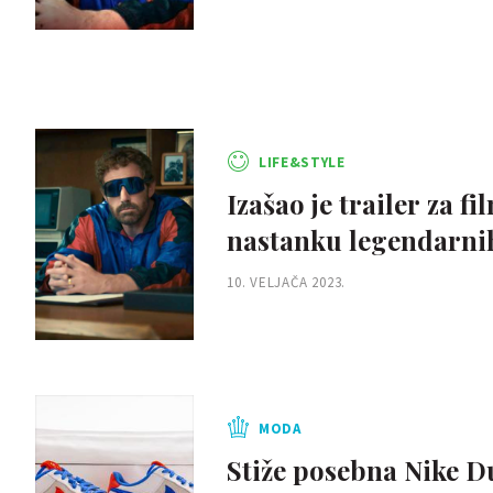
LIFE&STYLE
Izašao je trailer za
nastanku legendarnih
10. VELJAČA 2023.
MODA
Stiže posebna Nike D