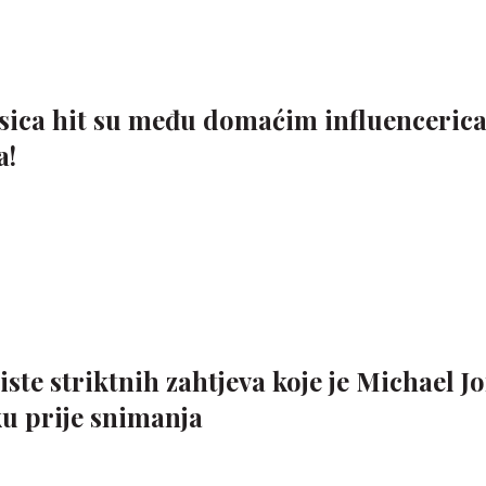
sica hit su među domaćim influenceric
a!
 liste striktnih zahtjeva koje je Michael 
ku prije snimanja