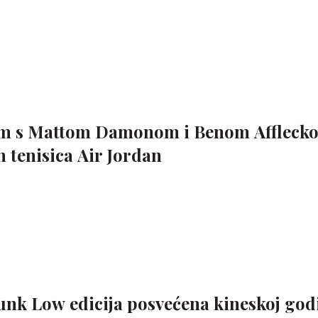
 film s Mattom Damonom i Benom Affleck
 tenisica Air Jordan
unk Low edicija posvećena kineskoj god