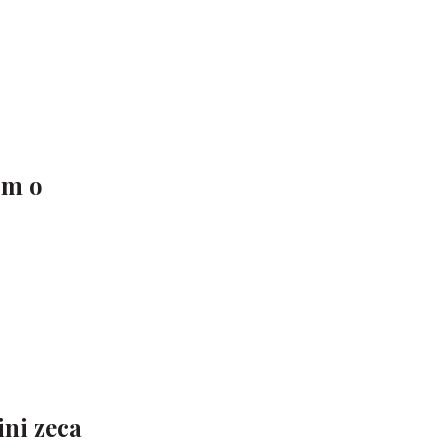
om o
ini zeca