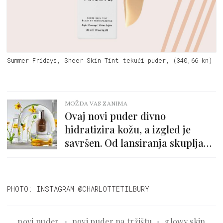
Summer Fridays, Sheer Skin Tint tekući puder, (340,66 kn)
MOŽDA VAS ZANIMA
Ovaj novi puder divno
hidratizira kožu, a izgled je
savršen. Od lansiranja skuplja
same pohvale
PHOTO: INSTAGRAM @CHARLOTTETILBURY
novi puder
novi puder na tržištu
glowy skin