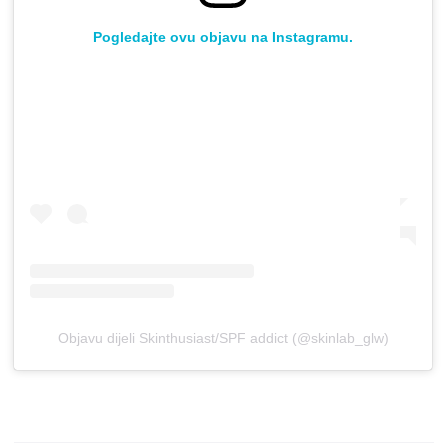
Pogledajte ovu objavu na Instagramu.
Objavu dijeli Skinthusiast/SPF addict (@skinlab_glw)