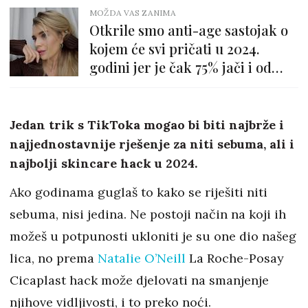
MOŽDA VAS ZANIMA
Otkrile smo anti-age sastojak o
kojem će svi pričati u 2024.
godini jer je čak 75% jači i od
retinola
Jedan trik s TikToka mogao bi biti najbrže i
najjednostavnije rješenje za niti sebuma, ali i
najbolji skincare hack u 2024.
Ako godinama guglaš to kako se riješiti niti
sebuma, nisi jedina. Ne postoji način na koji ih
možeš u potpunosti ukloniti je su one dio našeg
lica, no prema
Natalie O’Neill
La Roche-Posay
Cicaplast hack može djelovati na smanjenje
njihove vidljivosti, i to preko noći.