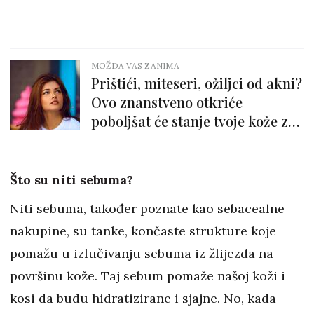
MOŽDA VAS ZANIMA
Prištići, miteseri, ožiljci od akni?
Ovo znanstveno otkriće
poboljšat će stanje tvoje kože za
čak 8 sati!
Što su niti sebuma?
Niti sebuma, također poznate kao sebacealne
nakupine, su tanke, končaste strukture koje
pomažu u izlučivanju sebuma iz žlijezda na
površinu kože. Taj sebum pomaže našoj koži i
kosi da budu hidratizirane i sjajne. No, kada