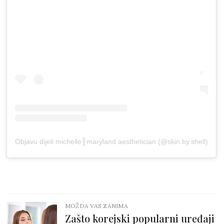
Objavu dijeli michelle║maryland aesthetician (@skin.by.shell)
MOŽDA VAS ZANIMA
Zašto korejski popularni uređaji