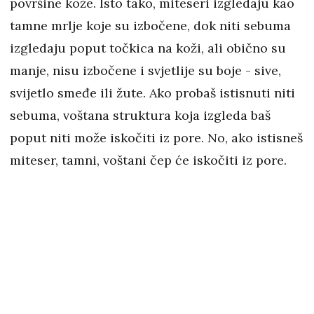
površine kože. Isto tako, miteseri izgledaju kao
tamne mrlje koje su izbočene, dok niti sebuma
izgledaju poput točkica na koži, ali obično su
manje, nisu izbočene i svjetlije su boje - sive,
svijetlo smeđe ili žute. Ako probaš istisnuti niti
sebuma, voštana struktura koja izgleda baš
poput niti može iskočiti iz pore. No, ako istisneš
miteser, tamni, voštani čep će iskočiti iz pore.