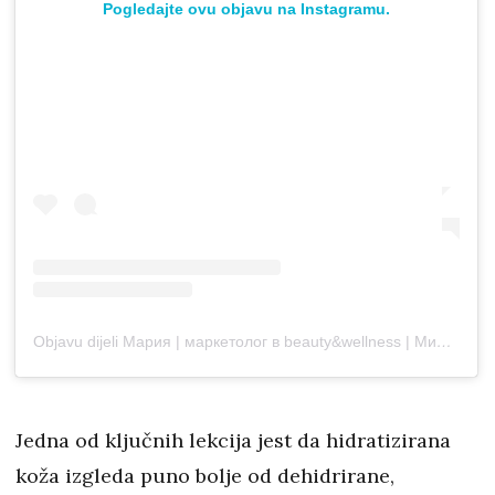
Pogledajte ovu objavu na Instagramu.
Objavu dijeli Мария | маркетолог в beauty&wellness | Минск (@mariebuyel)
Jedna od ključnih lekcija jest da hidratizirana
koža izgleda puno bolje od dehidrirane,