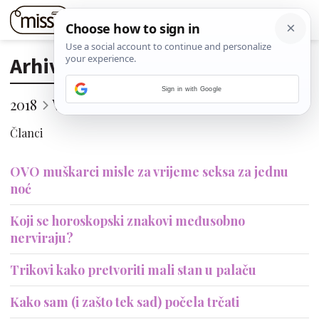
Arhiva
Sign in with Google
2018
Veljača
6. (Utorak)
Članci
OVO muškarci misle za vrijeme seksa za jednu
noć
Koji se horoskopski znakovi međusobno
nerviraju?
Trikovi kako pretvoriti mali stan u palaču
Kako sam (i zašto tek sad) počela trčati