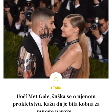
STARS
Uoči Met Gale, šuška se o njenom
prokletstvu. Kažu da je bila kobna za
mnoge parove...