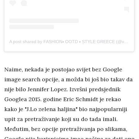
A post shared by FASHION▪️ OOTD ▪️ STYLE GREECE (@vogue__inspo_)
Naime, nekada je postojao svijet bez Google
image search opcije, a možda bi još bio takav da
nije bilo Jennifer Lopez. Izvršni predsjednik
Googlea 2015. godine Eric Schmidt je rekao
kako je "J.Lo zelena haljina" bio najpopularniji
upit za pretraživanje koji su do tada imali.
Međutim, bez opcije pretraživanja po slikama,
Google nije korisnicima imao načina za dati ono