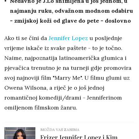
Nedavno je J.Lo snimljena u još jednom, u
najmanju ruku, odvažnom modnom odabiru
- zmijskoj koži od glave do pete - doslovno
Ako ti se čini da
Jennifer Lopez
u posljednje
vrijeme iskače iz svake paštete - to je točno.
Naime, najpoznatija latinoamerička glumica i
pjevačica trenutno je na turneji gdje promovira
svoj najnoviji film "Marry Me". U filmu glumi uz
Owena Wilsona, a riječ je o još jednoj
romantičnoj komediji/drami - Jenniferinom
omiljenom filmskom žanru.
MOŽDA VAS ZANIMA
Frizer Jennifer Lopez i Kim