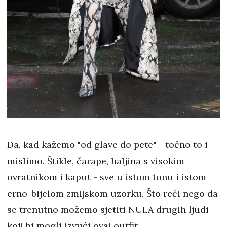
Da, kad kažemo "od glave do pete" - točno to i
mislimo. Štikle, čarape, haljina s visokim
ovratnikom i kaput - sve u istom tonu i istom
crno-bijelom zmijskom uzorku. Što reći nego da
se trenutno možemo sjetiti NULA drugih ljudi
koji bi mogli izvući ovaj outfit.