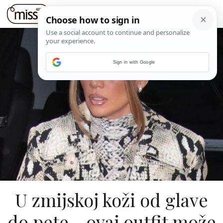
Sign in with Google
U zmijskoj koži od glave
do pete - ovaj outfit može