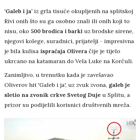
‘Galeb i ja’
iz grla tisuće okupljenih na splitskoj
Rivi onih što su ga osobno znali ili onih koji to
nisu, oko
500 brodica i barki
uz brodske sirene,
njegovi kolege, suradnici, prijatelji - impresivna
je bila kulisa
ispraćaja Olivera
čije je tijelo
ukrcano na katamaran do Vela Luke na Korčuli.
Zanimljivo, u trenutku kada je završavao
Oliverov hit 'Galeb i ja', uz zvuk zvona,
galeb je
sletio na zvonik crkve Svetog Duje
u Splitu, a
prizor su podijelili korisnici društvenih mreža.