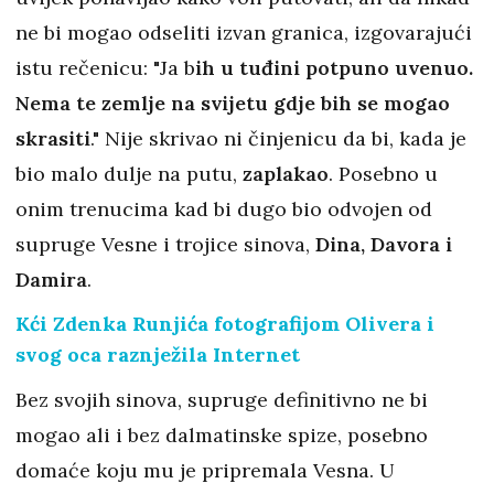
ne bi mogao odseliti izvan granica, izgovarajući
istu rečenicu: "Ja b
ih u tuđini potpuno uvenuo.
Nema te zemlje na svijetu gdje bih se mogao
skrasiti
." Nije skrivao ni činjenicu da bi, kada je
bio malo dulje na putu,
zaplakao
. Posebno u
onim trenucima kad bi dugo bio odvojen od
supruge Vesne i trojice sinova,
Dina, Davora i
Damira
.
Kći Zdenka Runjića fotografijom Olivera i
svog oca raznježila Internet
Bez svojih sinova, supruge definitivno ne bi
mogao ali i bez dalmatinske spize, posebno
domaće koju mu je pripremala Vesna. U