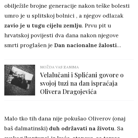
obilježile brojne generacije nakon teške bolesti
umro je u splitskoj bolnici , a njegov odlazak
zavio je u tugu cijelu zemlju
. Prvu pit u
hrvatskoj povijesti dva dana nakon njegove
smrti proglašen je
Dan nacionalne žalosti
…
MOŽDA VAS ZANIMA
Velalučani i Splićani govore o
svojoj tuzi na dan ispraćaja
Olivera Dragojevića
Malo tko tih dana nije pokušao Oliverov (onaj
baš dalmatinski)
duh održavati na životu
. Sa