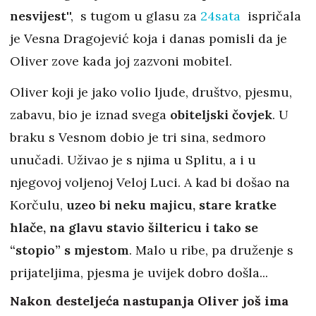
nesvijest
'', s tugom u glasu za
24sata
ispričala
je Vesna Dragojević koja i danas pomisli da je
Oliver zove kada joj zazvoni mobitel.
Oliver koji je jako volio ljude, društvo, pjesmu,
zabavu, bio je iznad svega
obiteljski čovjek
. U
braku s Vesnom dobio je tri sina, sedmoro
unučadi. Uživao je s njima u Splitu, a i u
njegovoj voljenoj Veloj Luci. A kad bi došao na
Korčulu,
uzeo bi neku majicu, stare kratke
hlače, na glavu stavio šiltericu i tako se
“stopio” s mjestom
. Malo u ribe, pa druženje s
prijateljima, pjesma je uvijek dobro došla...
Nakon desteljeća nastupanja Oliver još ima