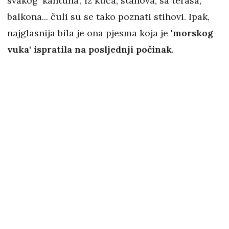
svakog 'kantuna', iz kuća, stanova, sa terasa,
balkona... čuli su se tako poznati stihovi. Ipak,
najglasnija bila je ona pjesma koja je '
morskog
vuka' ispratila na posljednji počinak
.