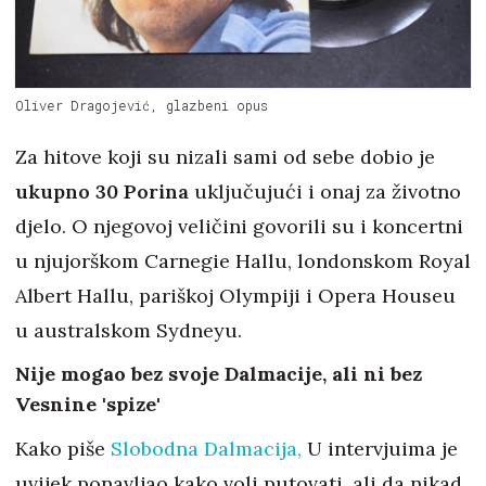
Oliver Dragojević, glazbeni opus
Za hitove koji su nizali sami od sebe dobio je
ukupno 30 Porina
uključujući i onaj za životno
djelo. O njegovoj veličini govorili su i koncertni
u njujorškom Carnegie Hallu, londonskom Royal
Albert Hallu, pariškoj Olympiji i Opera Houseu
u australskom Sydneyu.
Nije mogao bez svoje Dalmacije, ali ni bez
Vesnine 'spize'
Kako piše
Slobodna Dalmacija,
U intervjuima je
uvijek ponavljao kako voli putovati, ali da nikad