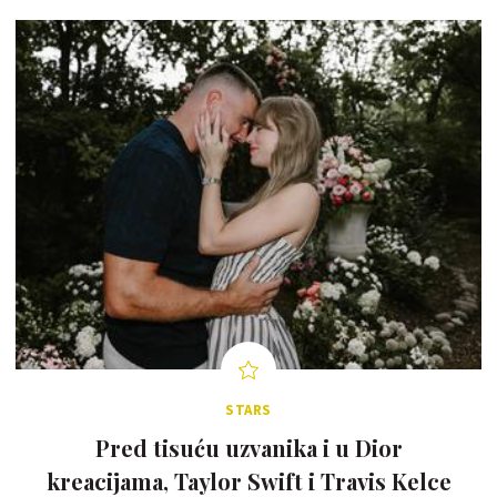
STARS
Pred tisuću uzvanika i u Dior
kreacijama, Taylor Swift i Travis Kelce