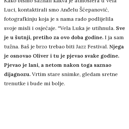
Kako bismo saznali kakva je atmosfera u Vela
Luci, kontaktirali smo Anđelu Šćepanović,
fotografkinju koja je s nama rado podlijelila
svoje misli i osjećaje. ''Vela Luka je utihnula.
Sve
je u šutnji, pretiho za ovo doba godine.
I ja sam
tužna. Baš je brzo trebao biti Jazz Festival.
Njega
je osnovao Oliver i tu je pjevao svake godine.
Pjevao je lani, a netom nakon toga saznao
dijagnozu.
Vrtim stare snimke, gledam sretne
trenutke i bude mi bolje.