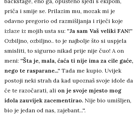
backstage, eno ga, opušteno sjedi s ekipom,
priča i smije se. Prilazim mu, mozak mi je
odavno pregorio od razmišljanja i riječi koje
izlaze iz mojih usta su:
''Ja sam Vaš veliki FAN!''
Ozbiljno, ozbiljno.. to je najbolje što si uspjela
smisliti, to sigurno nikad prije nije čuo! A on
meni:
''Šta je, mala, ćaća ti nije ima za cile gaće,
nego te rasparane...''
Tada me kupio. Uvijek
postoji neki strah da kad upoznaš svoje idole da
će te razočarati, ali
on je svoje mjesto mog
idola zauvijek zacementirao.
Nije bio umišljen,
bio je jedan od nas, zajebant...''.