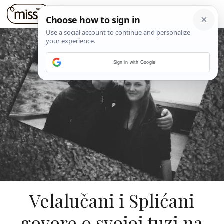
Sign in with Google
Velalučani i Splićani
govore o svojoj tuzi na