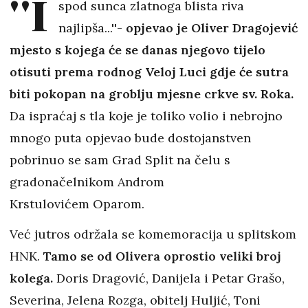
''I
spod sunca zlatnoga blista riva
najlipša...''-
opjevao je Oliver Dragojević
mjesto s kojega će se danas njegovo tijelo
otisuti prema rodnog Veloj Luci gdje će sutra
biti pokopan na groblju mjesne crkve sv. Roka.
Da ispraćaj s tla koje je toliko volio i nebrojno
mnogo puta opjevao bude dostojanstven
pobrinuo se sam Grad Split na čelu s
gradonačelnikom Androm
Krstulovićem Oparom.
Već jutros održala se komemoracija u splitskom
HNK.
Tamo se od Olivera oprostio veliki broj
kolega.
Doris Dragović, Danijela i Petar Grašo,
Severina, Jelena Rozga, obitelj Huljić, Toni