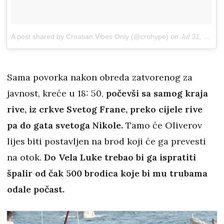
A post shared by Croatian Vibes Only (@crohype)
on
Jul 31, 2018 at 2:39am PDT
Sama povorka nakon obreda zatvorenog za
javnost, kreće u 18: 50,
počevši sa samog kraja
rive, iz crkve Svetog Frane, preko cijele rive
pa do gata svetoga Nikole.
Tamo će Oliverov
lijes biti postavljen na brod koji će ga prevesti
na otok.
Do Vela Luke trebao bi ga ispratiti
špalir od čak 500 brodica koje bi mu trubama
odale počast.