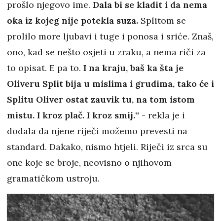
prošlo njegovo ime.
Dala bi se kladit i da nema
oka iz kojeg nije potekla suza.
Splitom se
prolilo more ljubavi i tuge i ponosa i sriće. Znaš,
ono, kad se nešto osjeti u zraku, a nema riči za
to opisat. E pa to.
I na kraju, baš ka šta je
Oliveru Split bija u mislima i grudima, tako će i
Splitu Oliver ostat zauvik tu, na tom istom
mistu. I kroz plač. I kroz smij.
'' - rekla je i
dodala da njene riječi možemo prevesti na
standard. Dakako, nismo htjeli. Riječi iz srca su
one koje se broje, neovisno o njihovom
gramatičkom ustroju.