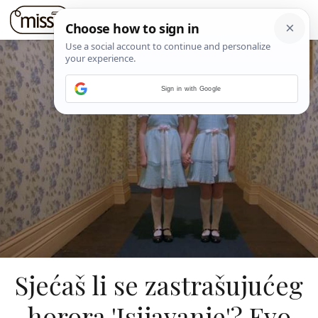
Sign in with Google
Sjećaš li se zastrašujućeg
horora 'Isijavanje'? Evo