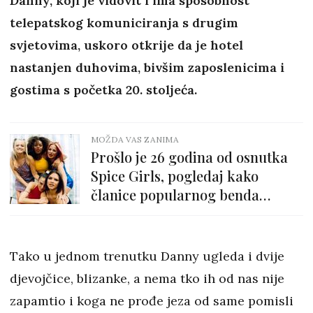
Danny, koji je vidovit i ima sposobnost
telepatskog komuniciranja s drugim
svjetovima, uskoro otkrije da je hotel
nastanjen duhovima, bivšim zaposlenicima i
gostima s početka 20. stoljeća.
MOŽDA VAS ZANIMA
Prošlo je 26 godina od osnutka
Spice Girls, pogledaj kako
članice popularnog benda
izgledaju danas
Tako u jednom trenutku Danny ugleda i dvije
djevojčice, blizanke, a nema tko ih od nas nije
zapamtio i koga ne prođe jeza od same pomisli