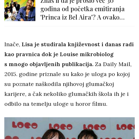
Znaš li da je prošlo već 30
godina od početka emitiranja
'Princa iz Bel Aira'? A ovako
danas izgledaju glumci
Inače,
Lisa je studirala književnost i danas radi
kao pravnica dok je Louise mikrobiolog
s mnogo objavljenih publikacija.
Za Daily Mail,
2015. godine priznale su kako je uloga po kojoj
su poznate naškodila njihovoj glumačkoj
karijere, a čak nekoliko glumačkih škola ih je i
odbilo na temelju uloge u horor filmu.