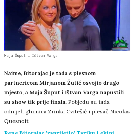
Maja Šuput i Ištvan Varga
Naime, Bitorajac je tada s plesnom
partnericom Mirjanom Žutić osvojio drugo
mjesto, a Maja Šuput i Ištvan Varga napustili
su show tik prije finala.
Pobjedu su tada
odnijeli glumica Zrinka Cvitešić i plesač Nicolas
Quesnoit.
Rene Bitorajac 'zaprijetio' Tariku i ekipi