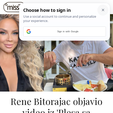
Sign in with Google
Rene Bitorajac objavio
video iz 'Plesa sa