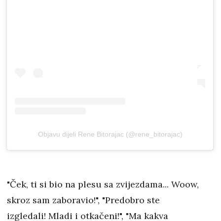
Objavu dijeli Rene Bitorajac (@rene_bitorajac)
"Ček, ti si bio na plesu sa zvijezdama... Woow,
skroz sam zaboravio!", "Predobro ste
izgledali! Mladi i otkačeni!", "Ma kakva