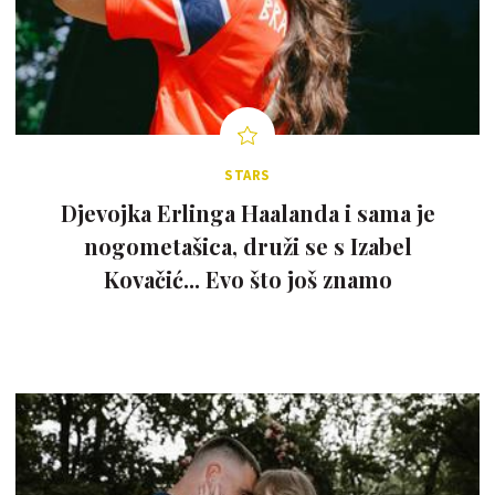
STARS
Djevojka Erlinga Haalanda i sama je
nogometašica, druži se s Izabel
Kovačić... Evo što još znamo