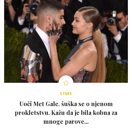
STARS
Uoči Met Gale, šuška se o njenom
prokletstvu. Kažu da je bila kobna za
mnoge parove...