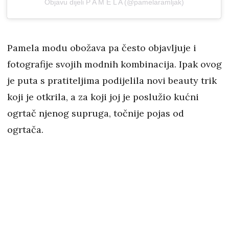
Objavu dijeli P A M E L A (@pamelaramljak)
Pamela modu obožava pa često objavljuje i
fotografije svojih modnih kombinacija. Ipak ovog
je puta s pratiteljima podijelila novi beauty trik
koji je otkrila, a za koji joj je poslužio kućni
ogrtač njenog supruga, točnije pojas od
ogrtača.