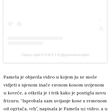
Objavu dijeli P A M E L A (@pamelaramljak)
Pamela je objavila video u kojem ju se može
vidjeti s njenom inače ravnom kosom uvijenom
u kovrče, a otkrila je i trik kako je postigla novu
frizuru. “Isprobala sam uvijanje kose s remenom
od ogrtača, vrh”, napisala je Pamela uz video, a u