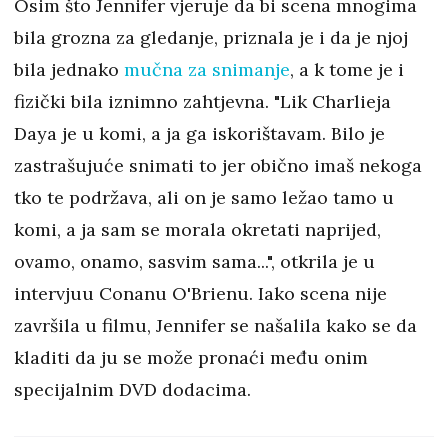
Osim što Jennifer vjeruje da bi scena mnogima
bila grozna za gledanje, priznala je i da je njoj
bila jednako
mučna za snimanje
, a k tome je i
fizički bila iznimno zahtjevna. "Lik Charlieja
Daya je u komi, a ja ga iskorištavam. Bilo je
zastrašujuće snimati to jer obično imaš nekoga
tko te podržava, ali on je samo ležao tamo u
komi, a ja sam se morala okretati naprijed,
ovamo, onamo, sasvim sama...", otkrila je u
intervjuu Conanu O'Brienu. Iako scena nije
završila u filmu, Jennifer se našalila kako se da
kladiti da ju se može pronaći među onim
specijalnim DVD dodacima.