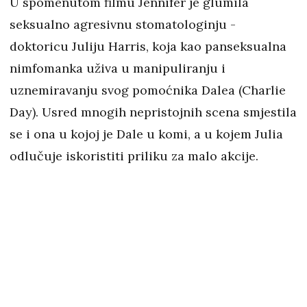
U spomenutom filmu Jennifer je glumila
seksualno agresivnu stomatologinju -
doktoricu Juliju Harris, koja kao panseksualna
nimfomanka uživa u manipuliranju i
uznemiravanju svog pomoćnika Dalea (Charlie
Day). Usred mnogih nepristojnih scena smjestila
se i ona u kojoj je Dale u komi, a u kojem Julia
odlučuje iskoristiti priliku za malo akcije.