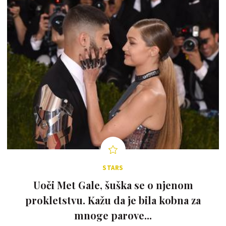
STARS
Uoči Met Gale, šuška se o njenom
prokletstvu. Kažu da je bila kobna za
mnoge parove...