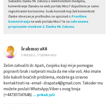
Sukladno članku 94. Zakona o elektroničkim medijima,
komentiranje članaka na web portalu Miss7 dopušteno je samo
registriranim korisnicima. Svaki korisnik koji želi komentirati
članke obvezan je prethodno se upoznati s
Pravilima
komentiranja
na web portalu Miss7 te sa
zabranama
propisanim stavkom 2. članka 94. Zakona.
leahmaya88
5 MJESECI, 3 TJEDNA AGO
Želim zahvaliti dr. Apati, čovjeku koji mi je pomogao
popraviti brak i natjerati muža da me više voli. Ako imate
bilo kakvih bračnih problema, možete ga izravno
kontaktirati na -email- drapata4@gmail.com. Također mu
možete poslati WhatsApp/Viber s ovog broja
(+447307347648).
... prikaži još!