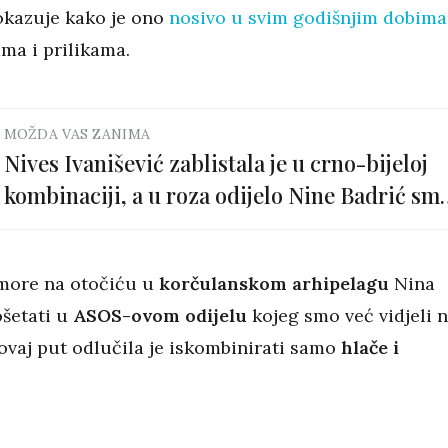
okazuje kako je ono
nosivo u svim godišnjim dobima
ma i prilikama.
MOŽDA VAS ZANIMA
Nives Ivanišević zablistala je u crno-bijeloj
kombinaciji, a u roza odijelo Nine Badrić sm
se zaljubili
more na otočiću u
korčulanskom arhipelagu
Nina
šetati u
ASOS-ovom odijelu
kojeg smo već vidjeli 
 ovaj put odlučila je iskombinirati samo
hlače i