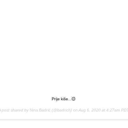
Prije kiše...😊
A post shared by
Nina Badrić
(@badrich) on
Aug 6, 2020 at 4:27am PD