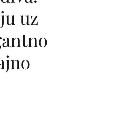
ju uz
gantno
jajno