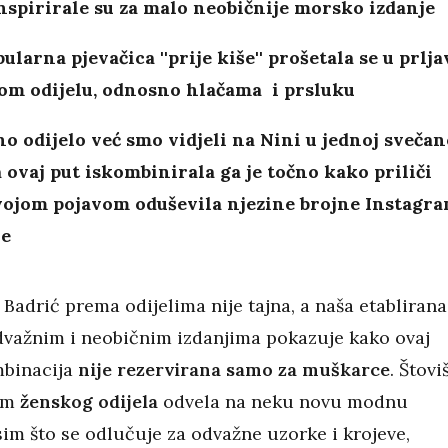
nspirirale su za malo neobičnije morsko izdanje
ularna pjevačica ''prije kiše'' prošetala se u prlja
tom odijelu, odnosno hlačama i prsluku
o odijelo već smo vidjeli na Nini u jednoj svečan
 a ovaj put iskombinirala ga je točno kako priliči
svojom pojavom oduševila njezine brojne Instagr
je
Badrić prema odijelima nije tajna, a naša etablirana
dvažnim i neobičnim izdanjima pokazuje kako ovaj
mbinacija
nije rezervirana samo za muškarce
. Štovi
jam
ženskog odijela
odvela na neku novu modnu
sim što se odlučuje za odvažne uzorke i krojeve,