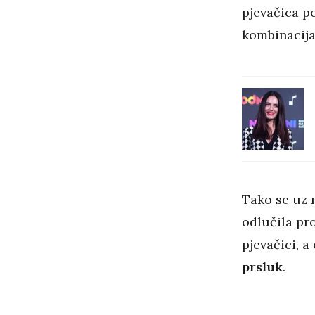
pjevačica p
kombinacija
Tako se uz 
odlučila pro
pjevačici, a
prsluk
.