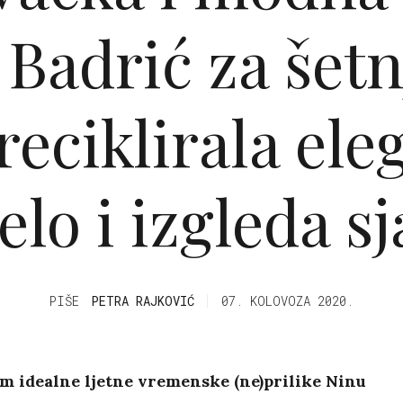
 Badrić za šetn
reciklirala ele
elo i izgleda s
PIŠE
PETRA RAJKOVIĆ
07. KOLOVOZA 2020.
m idealne ljetne vremenske (ne)prilike Ninu