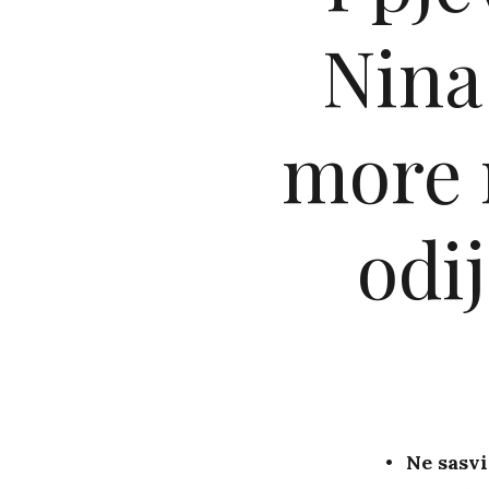
Nina
more 
odij
Ne sasvi