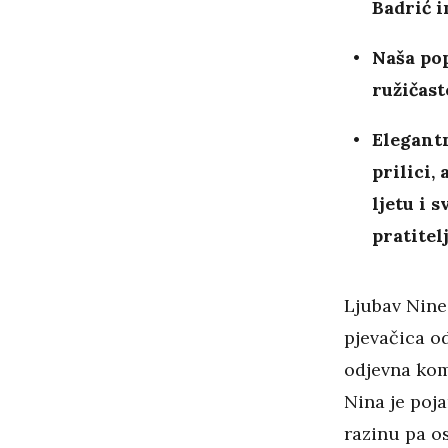
Badrić i
Naša pop
ružičas
Elegantn
prilici,
ljetu i 
pratitel
Ljubav Nine 
pjevačica o
odjevna ko
Nina je po
razinu pa o