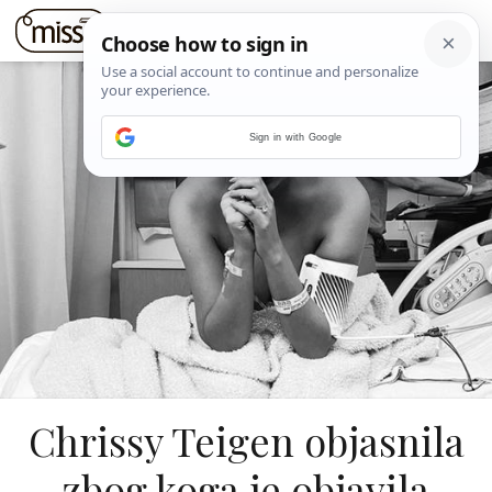
Sign in with Google
Chrissy Teigen objasnila
zbog koga je objavila