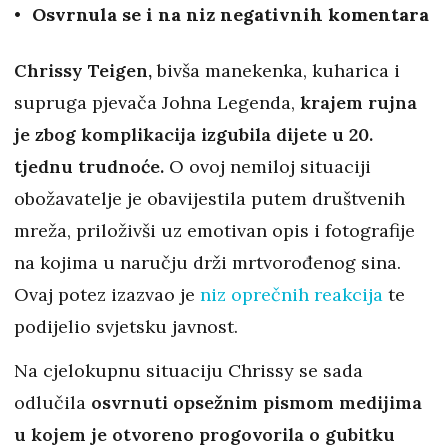
Osvrnula se i na niz negativnih komentara
Chrissy Teigen,
bivša manekenka, kuharica i
supruga pjevača Johna Legenda,
krajem rujna
je zbog komplikacija izgubila dijete u 20.
tjednu trudnoće.
O ovoj nemiloj situaciji
obožavatelje je obavijestila putem društvenih
mreža, priloživši uz emotivan opis i fotografije
na kojima u naručju drži mrtvorođenog sina.
Ovaj potez izazvao je
niz oprečnih reakcija
te
podijelio svjetsku javnost.
Na cjelokupnu situaciju Chrissy se sada
odlučila
osvrnuti opsežnim pismom medijima
u kojem je otvoreno progovorila o gubitku