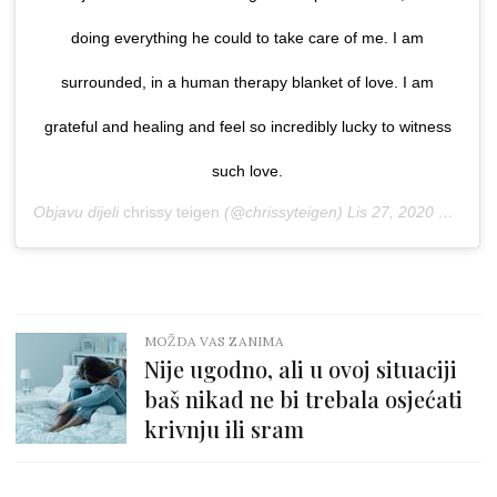
doing everything he could to take care of me. I am
surrounded, in a human therapy blanket of love. I am
grateful and healing and feel so incredibly lucky to witness
such love.
Objavu dijeli
chrissy teigen
(@chrissyteigen)
Lis 27, 2020 u 2:01 PDT
MOŽDA VAS ZANIMA
Nije ugodno, ali u ovoj situaciji
baš nikad ne bi trebala osjećati
krivnju ili sram