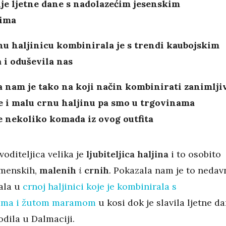
je ljetne dane s nadolazećim jesenskim
ima
u haljinicu kombinirala je s trendi kaubojskim
 i oduševila nas
 nam je tako na koji način kombinirati zanimlji
e i malu crnu haljinu pa smo u trgovinama
 nekoliko komada iz ovog outfita
oditeljica velika je
ljubiteljica haljina
i to osobito
emenskih,
malenih
i
crnih
.
Pokazala nam je to nedav
rala u
crnoj haljinici koje je kombinirala s
kama i žutom maramom
u kosi dok je slavila ljetne d
odila u Dalmaciji.