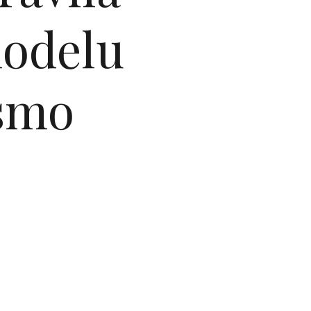
modelu
 smo