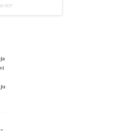
39 PDT
ja
vi
uju
 -