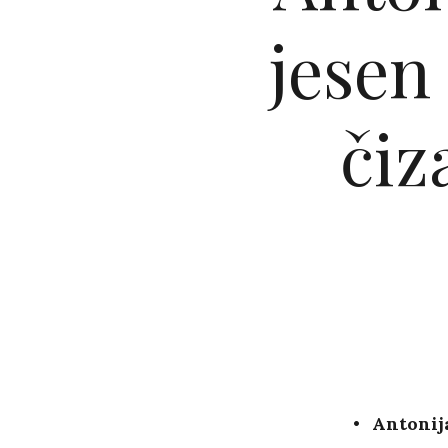
jesen
čiz
Antonija