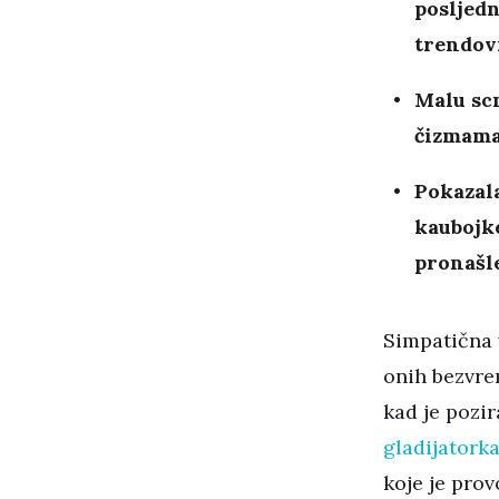
posljedn
trendov
Malu scn
čizmama
Pokazala
kaubojk
pronašle
Simpatična v
onih bezvr
kad je pozi
gladijator
koje je prov