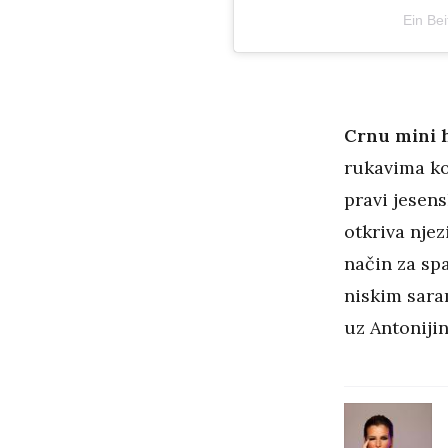
Ein Bei
Crnu mini 
rukavima ko
pravi jesens
otkriva njez
način za spa
niskim sara
uz Antonijin