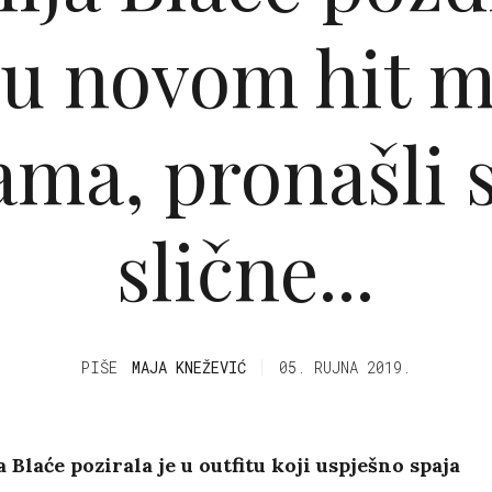
 u novom hit 
ama, pronašli
slične...
PIŠE
MAJA KNEŽEVIĆ
05. RUJNA 2019.
 Blaće pozirala je u outfitu koji uspješno spaja