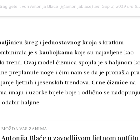
trag geteilt von Antonija Blaće (@antonijablace)
am
Sep 3, 2019 um 8:
haljinicu
šireg i
jednostavnog
kroja
s kratkim
mbinirala je s
kaubojkama
koje su najavljene kao
ki trend. Ovaj model čizmica spojila je s haljinom ko
ine preplanule noge i čini nam se da je pronašla pra
janje ljetnih i jesenskih trendova.
Crne čizmice
na
ma imaju i uzorke bijele boje i odlično se nadopunj
 odabir haljine.
MOŽDA VAS ZANIMA
Antonija Blaće u zavodljivom ljetnom outfitu