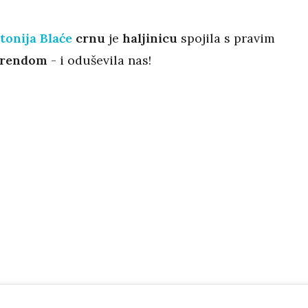
tonija Blaće
crnu
je
haljinicu
spojila s pravim
trendom
- i oduševila nas!