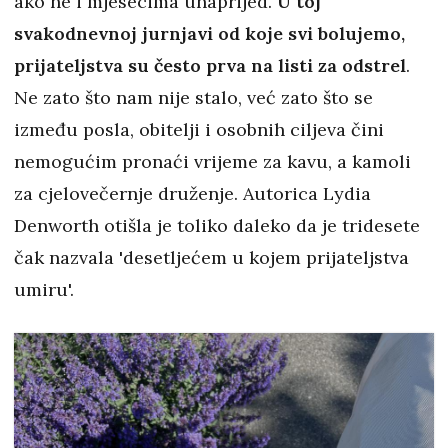
ako ne i mjesecima unaprijed.
U toj
svakodnevnoj jurnjavi od koje svi bolujemo,
prijateljstva su često prva na listi za odstrel
.
Ne zato što nam nije stalo, već zato što se
između posla, obitelji i osobnih ciljeva čini
nemogućim pronaći vrijeme za kavu, a kamoli
za cjelovečernje druženje. Autorica Lydia
Denworth otišla je toliko daleko da je tridesete
čak nazvala 'desetljećem u kojem prijateljstva
umiru'.