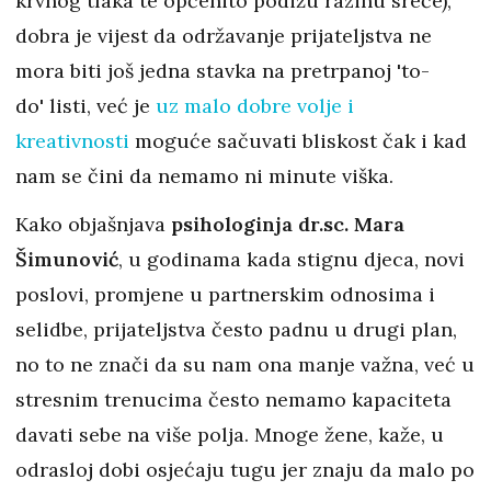
krvnog tlaka te općenito podižu razinu sreće),
dobra je vijest da održavanje prijateljstva ne
mora biti još jedna stavka na pretrpanoj 'to-
do' listi, već je
uz malo dobre volje i
kreativnosti
moguće sačuvati bliskost čak i kad
nam se čini da nemamo ni minute viška.
Kako objašnjava
psihologinja dr.sc. Mara
Šimunović
, u godinama kada stignu djeca, novi
poslovi, promjene u partnerskim odnosima i
selidbe, prijateljstva često padnu u drugi plan,
no to ne znači da su nam ona manje važna, već u
stresnim trenucima često nemamo kapaciteta
davati sebe na više polja. Mnoge žene, kaže, u
odrasloj dobi osjećaju tugu jer znaju da malo po