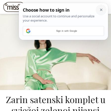
Sign in with Google
Zarin satenski komplet u
svježoj zelenoj nijansi