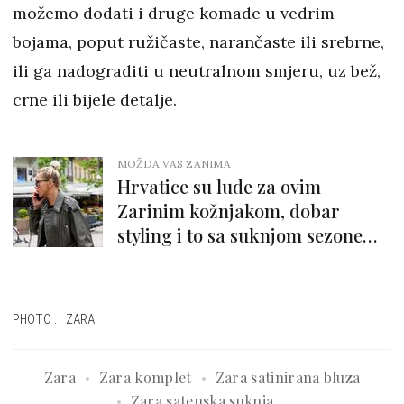
možemo dodati i druge komade u vedrim
bojama, poput ružičaste, narančaste ili srebrne,
ili ga nadograditi u neutralnom smjeru, uz bež,
crne ili bijele detalje.
MOŽDA VAS ZANIMA
Hrvatice su lude za ovim
Zarinim kožnjakom, dobar
styling i to sa suknjom sezone
smo upecali u Zagrebu
PHOTO: ZARA
Zara
Zara komplet
Zara satinirana bluza
Zara satenska suknja