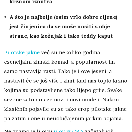
krznom iznutra
A što je najbolje (osim vrlo dobre cijene)
jest činjenica da se može nositi s obje
strane, kao kožnjak i tako teddy kaput
Pilotske jakne
već su nekoliko godina
esencijalni zimski komad, a popularnost im
samo nastavlja rasti. Tako je i ove jeseni, a
nastavit će se još više i zimi, kad nas toplo krzno
kojima su podstavljene tako lijepo grije. Svake
sezone zato dolaze novi i novi modeli. Nakon
klasičnih pojavile su se tako crop pilotske jakne
pa zatim i one u neuobičajenim jarkim bojama.
Ne znamo je li ovaj
ulov iz C&A
začetak još