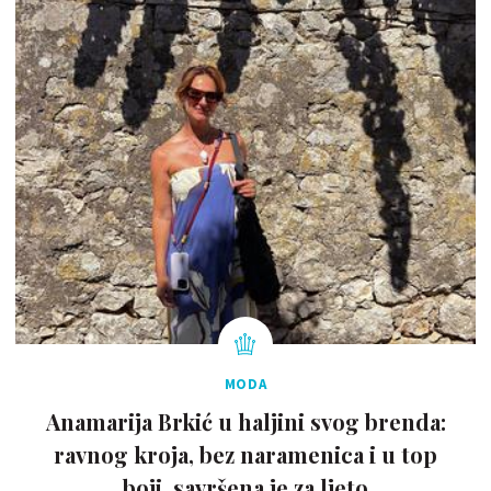
MODA
Anamarija Brkić u haljini svog brenda:
ravnog kroja, bez naramenica i u top
boji, savršena je za ljeto