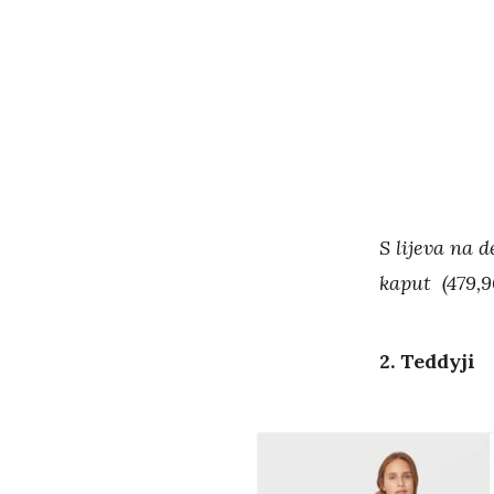
S lijeva na d
kaput (479,90
2. Teddyji