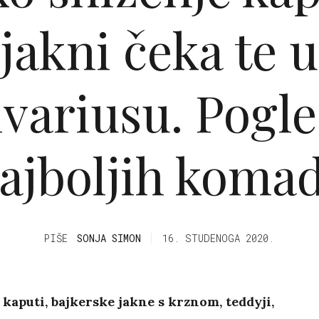
jakni čeka te u
ivariusu. Pogle
ajboljih koma
PIŠE
SONJA SIMON
16. STUDENOGA 2020.
 kaputi, bajkerske jakne s krznom, teddyji,