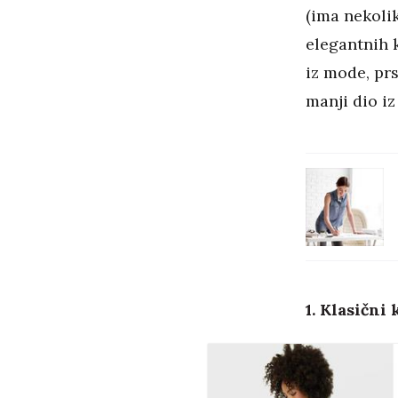
(ima nekolik
elegantnih k
iz mode, prs
manji dio i
1. Klasični 