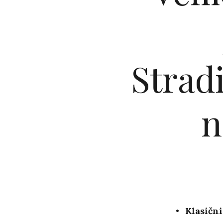
Strad
n
Klasični