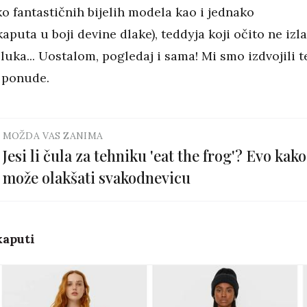
o fantastičnih bijelih modela kao i jednako
aputa u boji devine dlake), teddyja koji očito ne izl
luka... Uostalom, pogledaj i sama! Mi smo izdvojili t
z ponude.
MOŽDA VAS ZANIMA
Jesi li čula za tehniku 'eat the frog'? Evo kako
može olakšati svakodnevicu
kaputi