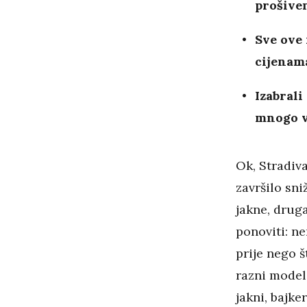
prošiven
Sve ove
cijenam
Izabrali
mnogo v
Ok, Stradiva
završilo sni
jakne, drug
ponoviti: ne
prije nego š
razni modeli
jakni, bajke