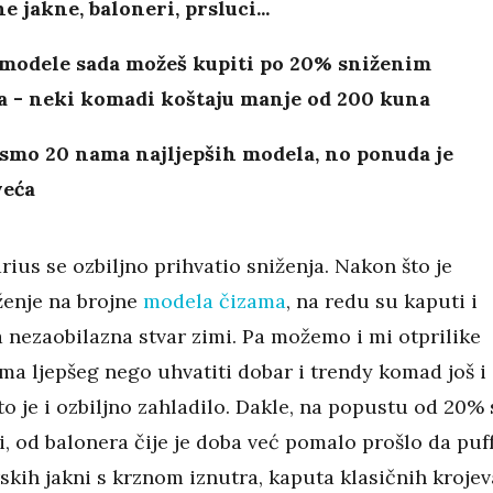
e jakne, baloneri, prsluci...
 modele sada možeš kupiti po 20% sniženim
a - neki komadi koštaju manje od 200 kuna
 smo 20 nama najljepših modela, no ponuda je
eća
rius se ozbiljno prihvatio sniženja. Nakon što je
ženje na brojne
modela čizama
, na redu su kaputi i
a nezaobilazna stvar zimi. Pa možemo i mi otprilike
ma ljepšeg nego uhvatiti dobar i trendy komad još i
to je i ozbiljno zahladilo. Dakle, na popustu od 20%
, od balonera čije je doba već pomalo prošlo da puf
rskih jakni s krznom iznutra, kaputa klasičnih krojev