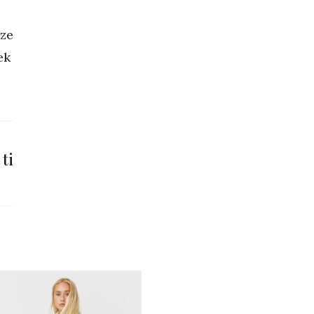
aze
ek
 ti