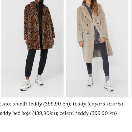
desno: smeđi teddy (399,90 kn); teddy leopard uzorka
eddy bež boje (439,90kn); zeleni teddy (399,90 kn)