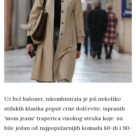
Uz bež baloner, iskombinirala je još nekoliko
stilskih klasika poput crne dolčevite, ispranih
'mom jeans' traperica visokog struka koje su
bile jedan od najpopularnijih komada 80-ih i 90-