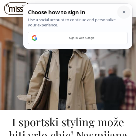
Sign in with Google
I sportski styling može
biti vrlo chic! Nasmijana