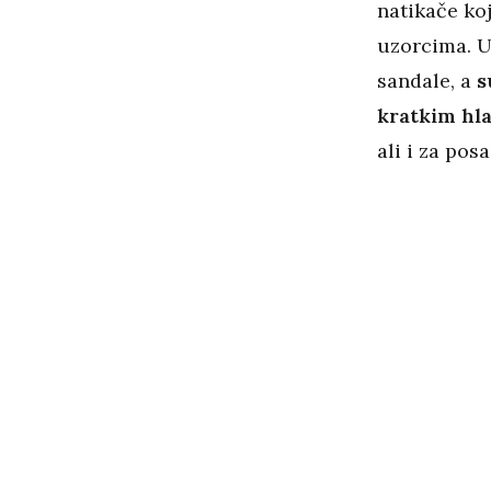
natikače ko
uzorcima. U
sandale, a
s
kratkim hl
ali i za pos