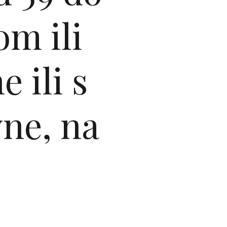
om ili
 ili s
vne, na