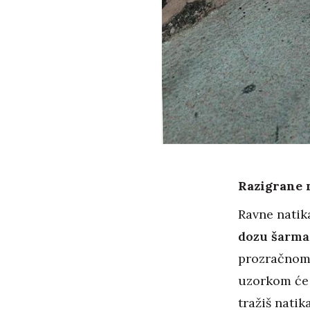
Razigrane 
Ravne natik
dozu šarma 
prozračnom 
uzorkom će 
tražiš natik