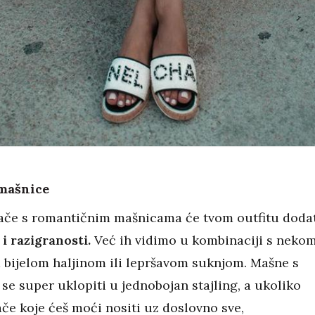
mašnice
ače s romantičnim mašnicama će tvom outfitu doda
i razigranosti.
Već ih vidimo u kombinaciji s neko
bijelom haljinom ili lepršavom suknjom. Mašne s
se super uklopiti u jednobojan stajling, a ukoliko
ače koje ćeš moći nositi uz doslovno sve,