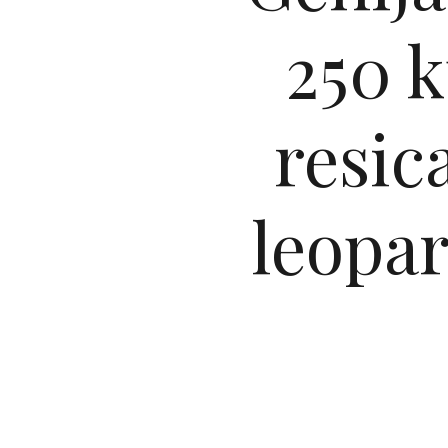
250 k
resic
leopar