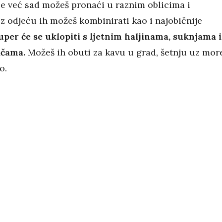
je već sad možeš pronaći u raznim oblicima i
z odjeću ih možeš kombinirati kao i najobičnije
uper će se uklopiti s ljetnim haljinama, suknjama i
ačama.
Možeš ih obuti za kavu u grad, šetnju uz more
ao.