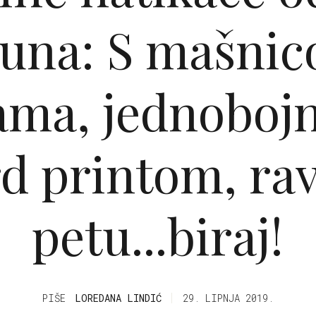
una: S mašnic
ama, jednobojne
d printom, ra
petu...biraj!
PIŠE
LOREDANA LINDIĆ
29. LIPNJA 2019.