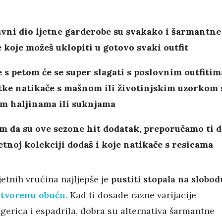
vni dio ljetne garderobe su svakako i šarmantne
 koje možeš uklopiti u gotovo svaki outfit
 s petom će se super slagati s poslovnim outfitim
tke natikače s mašnom ili životinjskim uzorkom 
im haljinama ili suknjama
m da su ove sezone hit dodatak, preporučamo ti d
jetnoj kolekciji dodaš i koje natikače s resicama
jetnih vrućina najljepše je
pustiti stopala na slobod
tvorenu obuću.
Kad ti dosade razne varijacije
agerica i espadrila, dobra su alternativa šarmantne