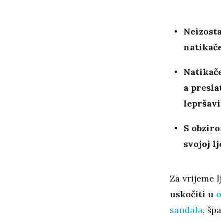
Neizosta
natikače
Natikače
a presla
lepršav
S obziro
svojoj l
Za vrijeme l
uskočiti u
o
sandala
, šp