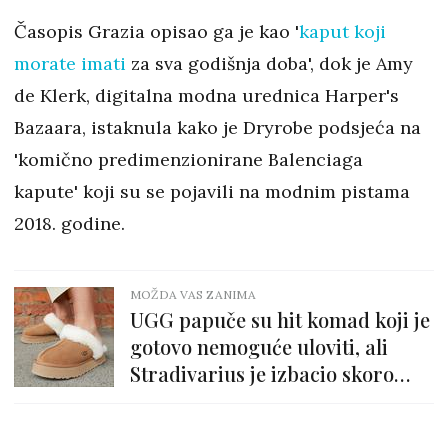
Časopis Grazia opisao ga je kao '
kaput koji
morate imati
za sva godišnja doba', dok je Amy
de Klerk, digitalna modna urednica Harper's
Bazaara, istaknula kako je Dryrobe podsjeća na
'komično predimenzionirane Balenciaga
kapute' koji su se pojavili na modnim pistama
2018. godine.
MOŽDA VAS ZANIMA
UGG papuče su hit komad koji je
gotovo nemoguće uloviti, ali
Stradivarius je izbacio skoro
identičnu verziju