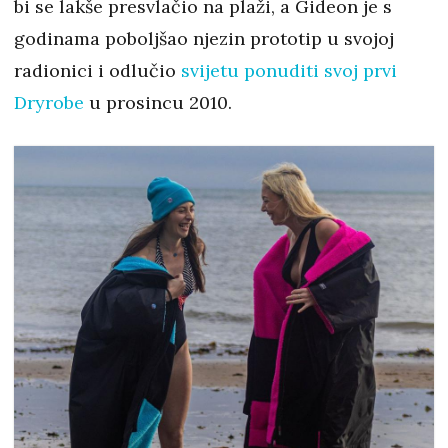
bi se lakše presvlačio na plaži, a Gideon je s
godinama poboljšao njezin prototip u svojoj
radionici i odlučio
svijetu ponuditi svoj prvi
Dryrobe
u prosincu 2010.