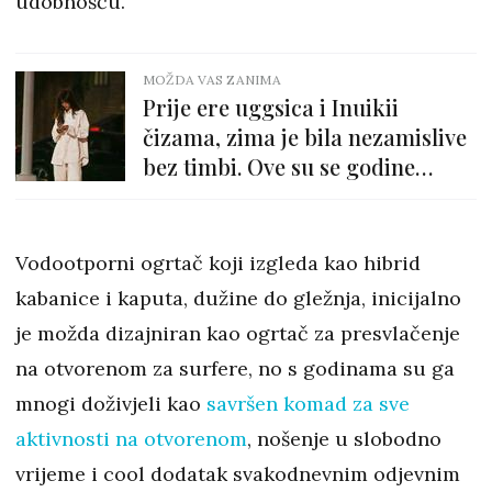
udobnošću.
MOŽDA VAS ZANIMA
Prije ere uggsica i Inuikii
čizama, zima je bila nezamislive
bez timbi. Ove su se godine
vratile pod svjetla reflektora
Vodootporni ogrtač koji izgleda kao hibrid
kabanice i kaputa, dužine do gležnja, inicijalno
je možda dizajniran kao ogrtač za presvlačenje
na otvorenom za surfere, no s godinama su ga
mnogi doživjeli kao
savršen komad za sve
aktivnosti na otvorenom
, nošenje u slobodno
vrijeme i cool dodatak svakodnevnim odjevnim