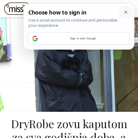
Sign in with Google
DryRobe zovu kaputom
za sva godišnja doba, a