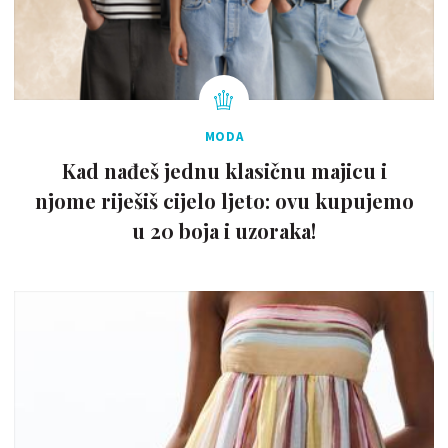
MODA
Kad nađeš jednu klasičnu majicu i
njome riješiš cijelo ljeto: ovu kupujemo
u 20 boja i uzoraka!