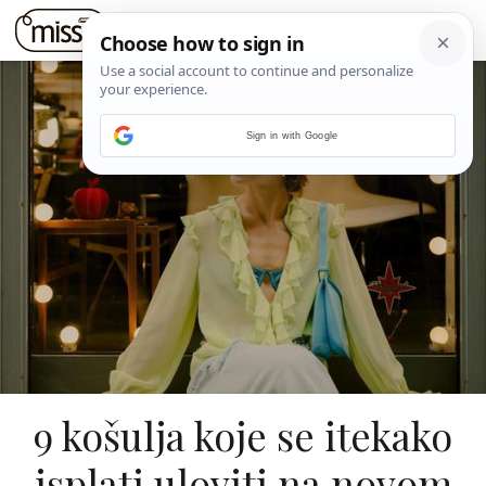
Sign in with Google
9 košulja koje se itekako
isplati uloviti na novom