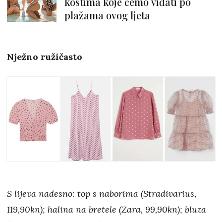
kostima koje ćemo viđati po
plažama ovog ljeta
Nježno ružičasto
S lijeva nadesno: top s naborima (Stradivarius,
119,90kn); halina na bretele (Zara, 99,90kn); bluza