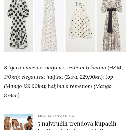
S lijeva nadesno: haljina s velikim točkama (H&M,
170kn); elegantna haljina (Zara, 229,90kn); top
(Mango 129,90kn); haljina s remenom (Mango
379kn)
MOŽDA VAS ZANIMA
5 najvrućih trendova kupaćih