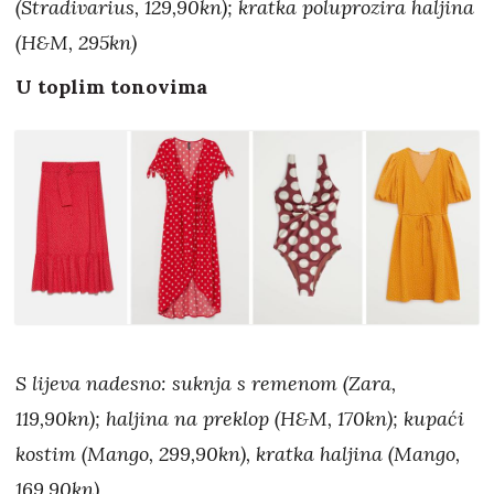
(Stradivarius, 129,90kn); kratka poluprozira haljina
(H&M, 295kn)
U toplim tonovima
S lijeva nadesno: suknja s remenom (Zara,
119,90kn); haljina na preklop (H&M, 170kn); kupaći
kostim (Mango, 299,90kn), kratka haljina (Mango,
169,90kn)