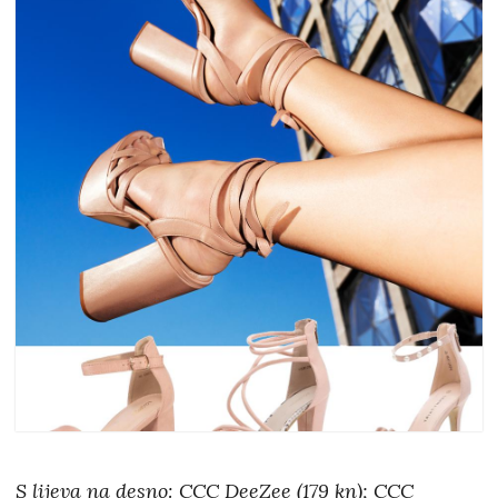
S lijeva na desno: CCC DeeZee (179 kn); CCC