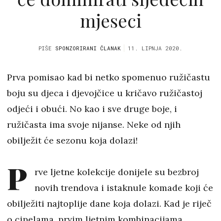
mjeseci
PIŠE
SPONZORIRANI ČLANAK
11. LIPNJA 2020.
Prva pomisao kad bi netko spomenuo ružičastu
boju su djeca i djevojčice u kričavo ružičastoj
odjeći i obući. No kao i sve druge boje, i
ružičasta ima svoje nijanse. Neke od njih
obilježit će sezonu koja dolazi!
P
rve ljetne kolekcije donijele su bezbroj
novih trendova i istaknule komade koji će
obilježiti najtoplije dane koja dolazi. Kad je riječ
o cipelama, prvim ljetnim kombinacijama