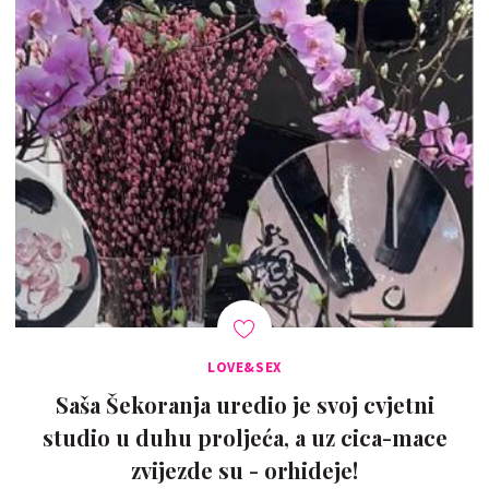
LOVE&SEX
Saša Šekoranja uredio je svoj cvjetni
studio u duhu proljeća, a uz cica-mace
zvijezde su - orhideje!