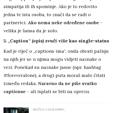
simpatija ili ih spominje. Ako je to redovito
jedna te ista osoba, to znači da se radi o
partnerici.
Ako nema neke određene osobe
–
velika je šansa da je solo.
5. „Caption“ (opis) zvuči više kao single-status
Kad je riječ o „captions-ima“, onda obrati pažnju
na njih jer se u njima mogu vidjeti naznake o
vezi. Ponekad su naznake jasne (npr. hashtag
#foreveralone), a drugi puta moraš malo čitati
između redaka.
Naravno da ne piše svatko
captionse
– ali isplati se biti na oprezu.
MOŽDA VAS ZANIMA