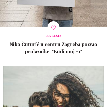
LOVE&SEX
Niko Čuturić u centru Zagreba pozvao
prolaznike: "Budi moj +1"