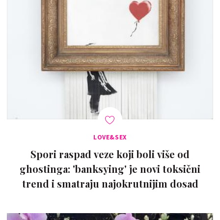
LOVE&SEX
Spori raspad veze koji boli više od
ghostinga: 'banksying' je novi toksični
trend i smatraju najokrutnijim dosad