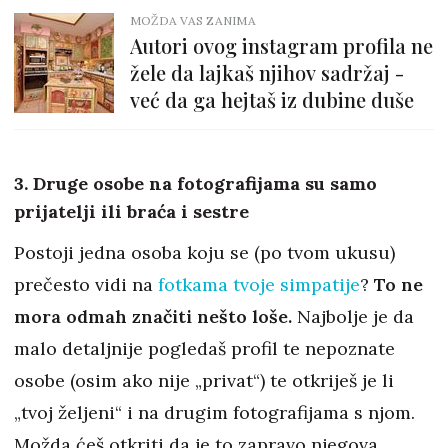
MOŽDA VAS ZANIMA
Autori ovog instagram profila ne
žele da lajkaš njihov sadržaj -
već da ga hejtaš iz dubine duše
3. Druge osobe na fotografijama su samo
prijatelji ili braća i sestre
Postoji jedna osoba koju se (po tvom ukusu)
prečesto vidi na
fotkama tvoje simpatije
?
To ne
mora odmah značiti nešto loše.
Najbolje je da
malo detaljnije pogledaš profil te nepoznate
osobe (osim ako nije „privat“) te otkriješ je li
„tvoj željeni“ i na drugim fotografijama s njom.
Možda ćeš otkriti da je to zapravo njegova