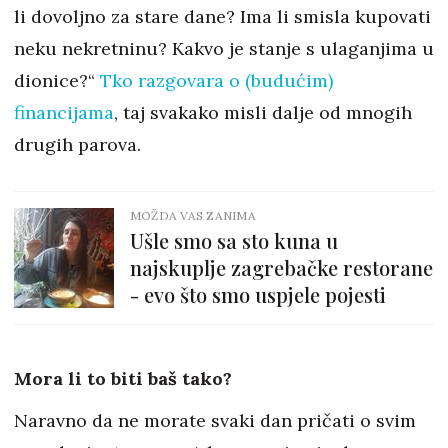
li dovoljno za stare dane? Ima li smisla kupovati
neku nekretninu? Kakvo je stanje s ulaganjima u
dionice?“
Tko razgovara o (budućim)
financijama
, taj svakako misli dalje od mnogih
drugih parova.
MOŽDA VAS ZANIMA
Ušle smo sa sto kuna u
najskuplje zagrebačke restorane
- evo što smo uspjele pojesti
Mora li to biti baš tako?
Naravno da ne morate svaki dan pričati o svim