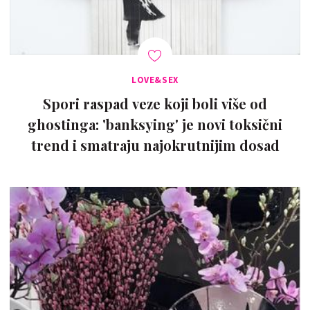
LOVE&SEX
Spori raspad veze koji boli više od
ghostinga: 'banksying' je novi toksični
trend i smatraju najokrutnijim dosad