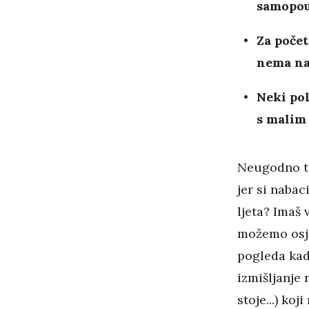
samopouz
Za počet
nema na
Neki pol
s malim
Neugodno ti
jer si nabac
ljeta? Imaš 
možemo osje
pogleda kad
izmišljanje 
stoje...) k