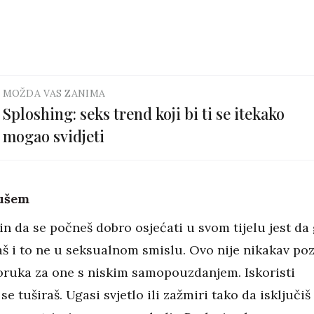
MOŽDA VAS ZANIMA
Sploshing: seks trend koji bi ti se itekako
mogao svidjeti
ušem
in da se počneš dobro osjećati u svom tijelu jest da
š i to ne u seksualnom smislu. Ovo nije nikakav poz
poruka za one s niskim samopouzdanjem. Iskoristi
se tuširaš. Ugasi svjetlo ili zažmiri tako da isključiš