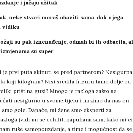
danje i jačaju užitak
ak, neke stvari moraš obaviti sama, dok njega
 vidiku
ožaji su pak iznenađenje, odmah bi ih odbacila, al
 izmjenama su super
 je prvi puta skinuti se pred partnerom? Nesigurna 
ila koji kilogram? Nisi sredila frizuru tamo dolje od
veliki prišt na guzi? Mnogo je razloga zašto se
ćati nesigurno u svome tijelu i mrzimo da nas on
 smo gole. Dapače, mi žene smo eksperti za
razloga (vidi mi se celulit, napuhana sam, kako mi c
oji nam ruše samopouzdanje, a time i mogućnost da se