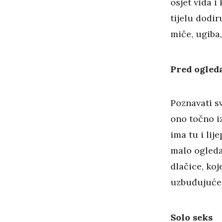
osjet vida i
tijelu dodir
miče, ugiba
Pred ogled
Poznavati sv
ono točno iz
ima tu i lije
malo ogleda
dlačice, koje
uzbuđujuće
Solo seks