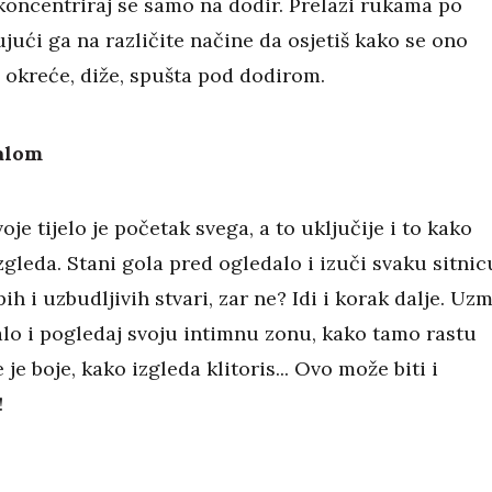
 koncentriraj se samo na dodir. Prelazi rukama po
ujući ga na različite načine da osjetiš kako se ono
, okreće, diže, spušta pod dodirom.
alom
oje tijelo je početak svega, a to uključije i to kako
gleda. Stani gola pred ogledalo i izuči svaku sitnic
pih i uzbudljivih stvari, zar ne? Idi i korak dalje. Uzm
lo i pogledaj svoju intimnu zonu, kako tamo rastu
 je boje, kako izgleda klitoris... Ovo može biti i
!