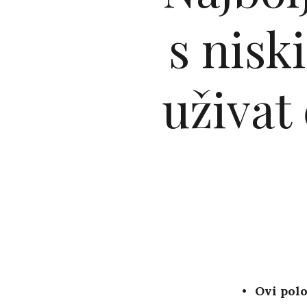
s nis
uživat 
Ovi polo