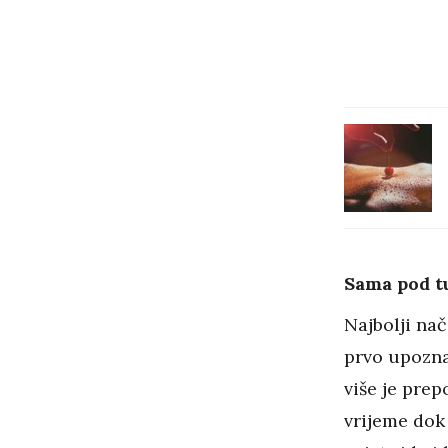
Sama pod t
Najbolji nač
prvo upozna
više je pre
vrijeme dok 