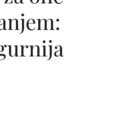
anjem:
igurnija