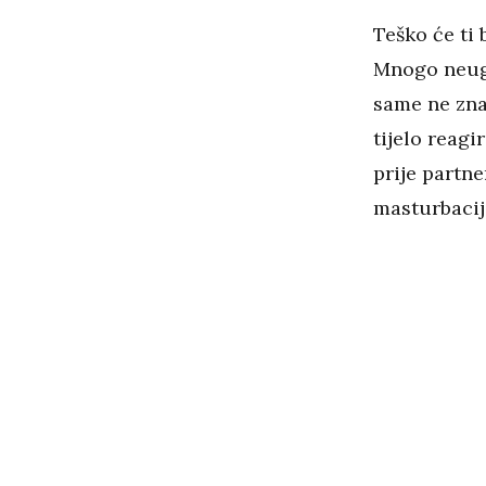
Teško će ti 
Mnogo neugo
same ne zna
tijelo reagir
prije partn
masturbacij