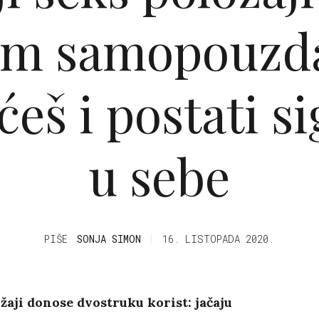
kim samopouzd
ćeš i postati s
u sebe
PIŠE
SONJA SIMON
16. LISTOPADA 2020.
žaji donose dvostruku korist: jačaju