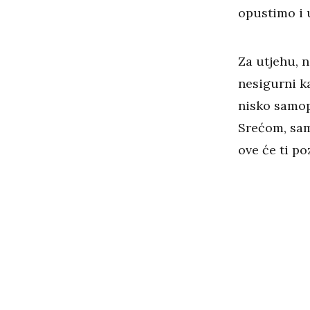
opustimo i 
Za utjehu, n
nesigurni k
nisko samop
Srećom, sam
ove će ti p