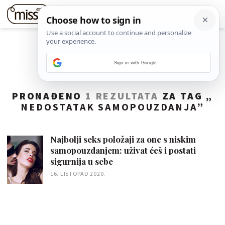
Sign in with Google
PRONAĐENO
1 REZULTATA
ZA TAG „
NEDOSTATAK SAMOPOUZDANJA
”
Najbolji seks položaji za one s niskim
samopouzdanjem: uživat ćeš i postati
sigurnija u sebe
16. LISTOPAD 2020.