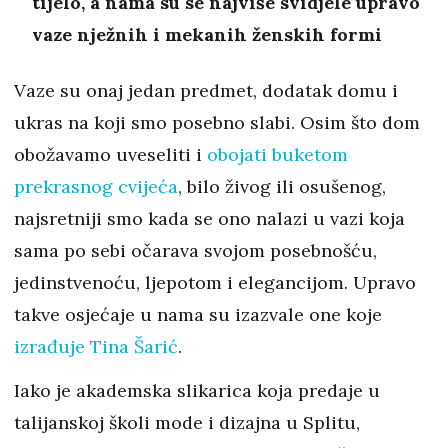
tijelo, a nama su se najviše svidjele upravo
vaze nježnih i mekanih ženskih formi
Vaze su onaj jedan predmet, dodatak domu i
ukras na koji smo posebno slabi. Osim što dom
obožavamo uveseliti i
obojati buketom
prekrasnog cvijeća
, bilo živog ili osušenog,
najsretniji smo kada se ono nalazi u vazi koja
sama po sebi očarava svojom posebnošću,
jedinstvenoću, ljepotom i elegancijom. Upravo
takve osjećaje u nama su izazvale one koje
izrađuje Tina Šarić
.
Iako je akademska slikarica koja predaje u
talijanskoj školi mode i dizajna u Splitu,