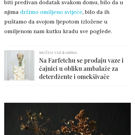
biti predivan dodatak svakom domu, bilo da u
njima
držimo omiljeno svijeće
, bilo da ih
puštamo da svojom ljepotom izložene u
omiljenom nam kutku kradu sve poglede.
MOŽDA VAS ZANIMA
Na Farfetchu se prodaju vaze i
čajnici u obliku ambalaže za
deterdžente i omekšivače