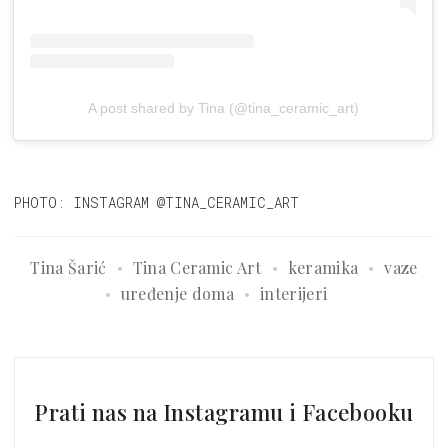
A post shared by Tina (@tina_ceramic_art)
PHOTO: INSTAGRAM @TINA_CERAMIC_ART
Tina Šarić
Tina Ceramic Art
keramika
vaze
uređenje doma
interijeri
Prati nas na Instagramu i Facebooku