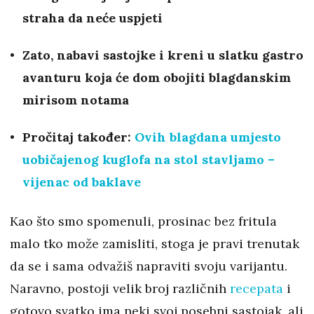
straha da neće uspjeti
Zato, nabavi sastojke i kreni u slatku gastro
avanturu koja će dom obojiti blagdanskim
mirisom notama
Pročitaj također:
Ovih blagdana umjesto
uobičajenog kuglofa na stol stavljamo –
vijenac od baklave
Kao što smo spomenuli, prosinac bez fritula
malo tko može zamisliti, stoga je pravi trenutak
da se i sama odvažiš napraviti svoju varijantu.
Naravno, postoji velik broj različnih
recepata
i
gotovo svatko ima neki svoj posebni sastojak, ali