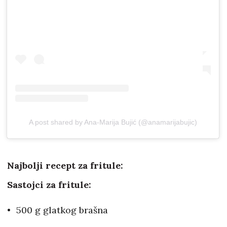
A post shared by Ana-Marija Bujić (@anamarijabujic)
Najbolji recept za fritule:
Sastojci za fritule:
500 g glatkog brašna