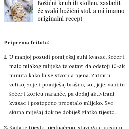
Božićni kruh ili stollen, zasladit
će svaki božićni stol, a mi imamo
originalni recept
Priprema fritula:
U manjoj posudi pomiješaj suhi kvasac, šećer i
malo mlakog mlijeka te ostavi da odstoji 10-ak
minuta kako bi se stvorila pjena. Zatim u
velikoj zdjeli pomiješaj brašno, sol, jaje, vanilin
šećer i koricu naranče, pa dodaj aktivirani
kvasac i postepeno preostalo mlijeko. Sve
skupa miješaj dok ne dobiješ glatko tijesto.
Kada je tijesto ujednačeno, stavi ga u posudu,