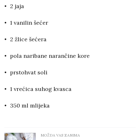
2 jaja
1 vanilin šećer
2 žlice šećera
pola naribane narančine kore
prstohvat soli
1 vrećica suhog kvasca
350 ml mlijeka
MOŽDA VAS ZANIMA