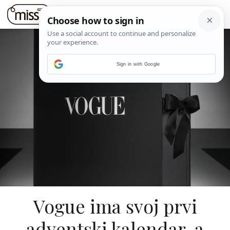
Sign in with Google
Vogue ima svoj prvi
adventski kalendar, a