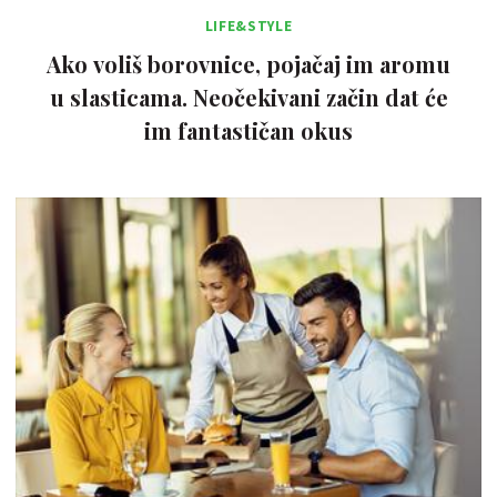
LIFE&STYLE
Ako voliš borovnice, pojačaj im aromu
u slasticama. Neočekivani začin dat će
im fantastičan okus