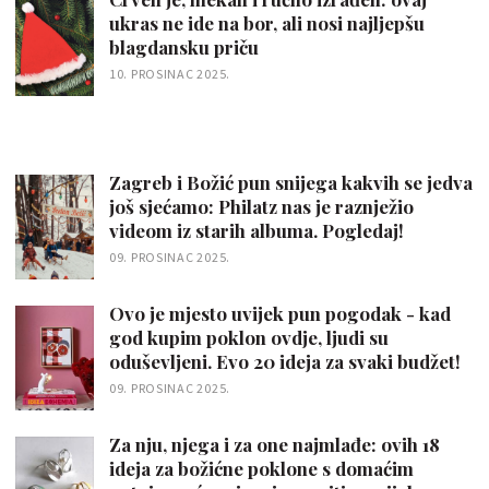
ukras ne ide na bor, ali nosi najljepšu
blagdansku priču
10. PROSINAC 2025.
Zagreb i Božić pun snijega kakvih se jedva
još sjećamo: Philatz nas je raznježio
videom iz starih albuma. Pogledaj!
09. PROSINAC 2025.
Ovo je mjesto uvijek pun pogodak - kad
god kupim poklon ovdje, ljudi su
oduševljeni. Evo 20 ideja za svaki budžet!
09. PROSINAC 2025.
Za nju, njega i za one najmlađe: ovih 18
ideja za božićne poklone s domaćim