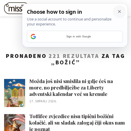
Sign in with Google
PRONAĐENO
221 REZULTATA
ZA TAG
„
BOŽIĆ
”
Možda još nisi smislila ni gdje ćeš na
more, no predbilježbe za Liberty
adventski kalendar već su krenule
17. SRPANJ 2026.
Toffifee zvjezdice nisu tipični božićni
kolačić, ali su sladak zalogaj čiji okus nam
je poznat