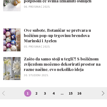
potpisom će svima izmamiti osmijeh
06. PROSINAC 2025.
Ove subote, Botaničar se pretvara u
božićnu pop-up trgovinu brendova
Marinski i Ayelen
05. PROSINAC 2025.
Zašto da samo stoji u tegli?! S božićnom
zvijezdom možemo dekorirati prostor na
razne načine, evo nekoliko ideja
30. STUDENI 2025.
1
2
3
4
15
16
...