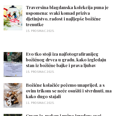
Traversina blagdanska kolekcija puna je
uspomena: svaki komad priziva
djetinjstvo, radost i najljepše božićne
trenutke
15. PROSINAC 2025.
Evo tko stoji iza najfotografiranijeg
božićnog drvca u gradu, kako izgledaju
stan iz božićne bajke i prava ljubav
15. PROSINAC 2025.
Božićne kolačiće pečemo unaprijed, a s
ovim trikom se neće osušiti i stvrdnuti, ma
kako dugo stajali
11. PROSINAC 2025.
Crven je, mekan i ručno izrađen: ovaj