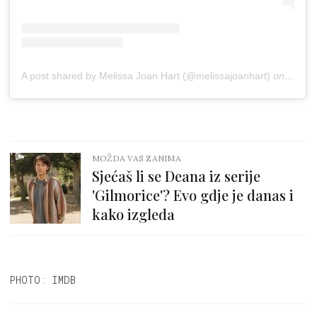
A post shared by Melissa Joan Hart (@melissajoanhart)
on
Apr 17
MOŽDA VAS ZANIMA
Sjećaš li se Deana iz serije
'Gilmorice'? Evo gdje je danas i
kako izgleda
PHOTO: IMDB