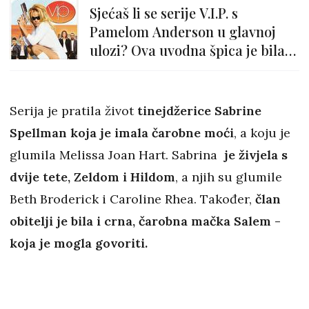
Sjećaš li se serije V.I.P. s
Pamelom Anderson u glavnoj
ulozi? Ova uvodna špica je bila
pravi hit...
Serija je pratila život
tinejdžerice Sabrine
Spellman koja je imala čarobne moći
, a koju je
glumila Melissa Joan Hart. Sabrina
je živjela s
dvije tete, Zeldom i Hildom
, a njih su glumile
Beth Broderick i Caroline Rhea. Također,
član
obitelji je bila i crna, čarobna mačka Salem -
koja je mogla govoriti.