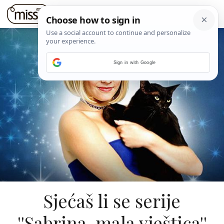
Sign in with Google
Sjećaš li se serije
''Sabrina, mala vještica''