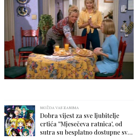
MOŽDA VAS ZANIMA
Dobra vijest za sve ljubitelje
crtića ''Mjesečeva ratnica', od
sutra su besplatno dostupne sve