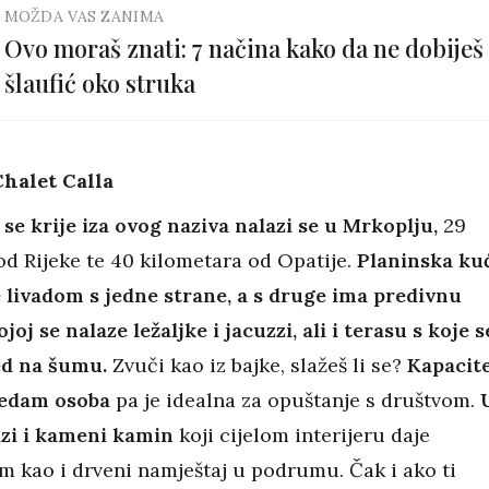
MOŽDA VAS ZANIMA
Ovo moraš znati: 7 načina kako da ne dobiješ
šlaufić oko struka
halet Calla
 se krije iza ovog naziva nalazi se u Mrkoplju,
29
d Rijeke te 40 kilometara od Opatije.
Planinska ku
 livadom s jedne strane, a s druge ima predivnu
joj se nalaze ležaljke i jacuzzi, ali i terasu s koje s
ed na šumu.
Zvuči kao iz bajke, slažeš li se?
Kapacit
sedam osoba
pa je idealna za opuštanje s društvom.
azi i kameni kamin
koji cijelom interijeru daje
m kao i drveni namještaj u podrumu. Čak i ako ti