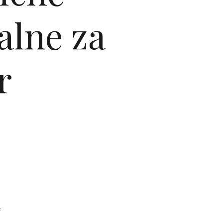
alne za
r
e