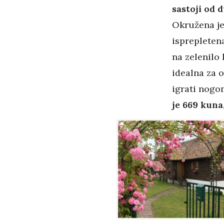
sastoji od d
Okružena je 
isprepleten
na zelenilo 
idealna za 
igrati nogo
je 669 kuna