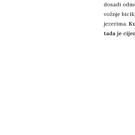
dosadi odmo
vožnje bici
jezerima.
Ku
tada je cij