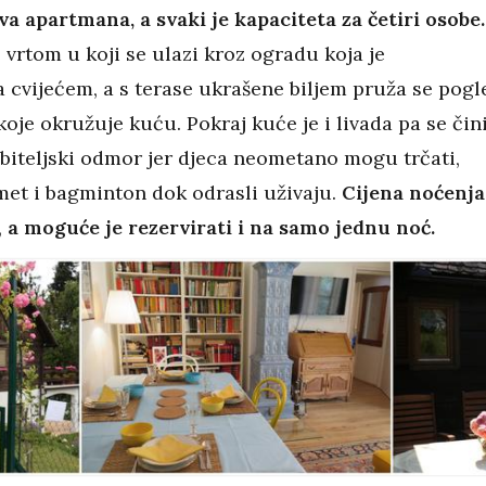
va apartmana, a svaki je kapaciteta za četiri osobe.
vrtom u koji se ulazi kroz ogradu koja je
a cvijećem, a s terase ukrašene biljem pruža se pogl
koje okružuje kuću. Pokraj kuće je i livada pa se čin
obiteljski odmor jer djeca neometano mogu trčati,
met i bagminton dok odrasli uživaju.
Cijena noćenja
,
a moguće je rezervirati i na samo jednu noć.