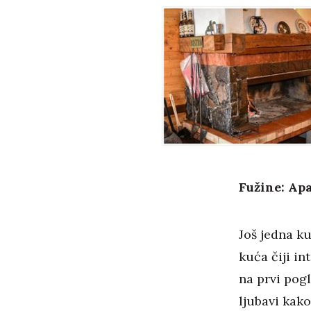
Fužine: Ap
Još jedna k
kuća čiji in
na prvi pogl
ljubavi kak