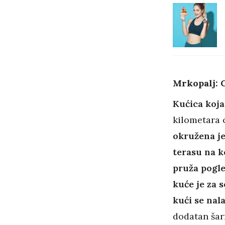
Mrkopalj: C
Kućica koja
kilometara o
okružena je
terasu na ko
pruža pogl
kuće je za 
kući se nal
dodatan šar