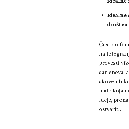
idealne
Idealne 
društvu 
Često u fil
na fotografi
provesti vi
san snova, a
skrivenih k
malo koja eu
ideje, prona
ostvariti.