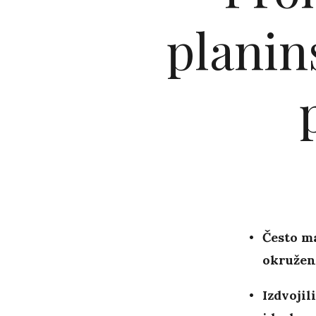
planin
Često m
okružen
Izdvojil