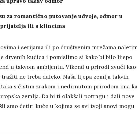
 za upravo takav odmor
su za romantično putovanje udvoje, odmor u
prijatelja ili s klincima
movima i serijama ili po društvenim mrežama naleti
je drvenih kućica i pomislimo si kako bi bilo lijepo
kend u takvom ambijentu. Vikend u prirodi zvuči kao
 tražiti ne treba daleko. Naša lijepa zemlja takvih
utaka s čistim zrakom i nedirnutom prirodom ima k
ropska zemlja. Da bi ti olakšali potragu i dali nove
šli smo četiri kuće u kojima se svi tvoji snovi mogu