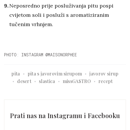
Neposredno prije posluživanja pitu pospi
cvijetom soli i posluži s aromatiziranim
tučenim vrhnjem.
PHOTO: INSTAGRAM @MAISONORPHEE
pita
pita s javorovim sirupom
javorov sirup
desert
slastica
missGASTRO
recept
Prati nas na Instagramu i Facebooku