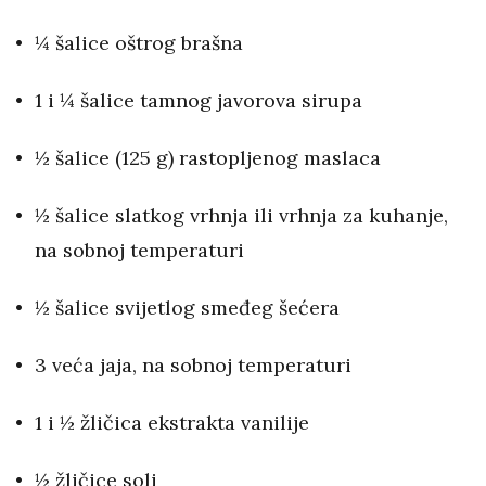
¼ šalice oštrog brašna
1 i ¼ šalice tamnog javorova sirupa
½ šalice (125 g) rastopljenog maslaca
½ šalice slatkog vrhnja ili vrhnja za kuhanje,
na sobnoj temperaturi
½ šalice svijetlog smeđeg šećera
3 veća jaja, na sobnoj temperaturi
1 i ½ žličica ekstrakta vanilije
½ žličice soli