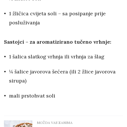
1 žličica cvijeta soli – sa posipanje prije
posluživanja
Sastojci – za aromatizirano tučeno vrhnje:
1 šalica slatkog vrhnja ili vrhnja za šlag
¼ šalice javorova šećera (ili 2 žlice javorova
sirupa)
mali prstohvat soli
MOŽDA VAS ZANIMA