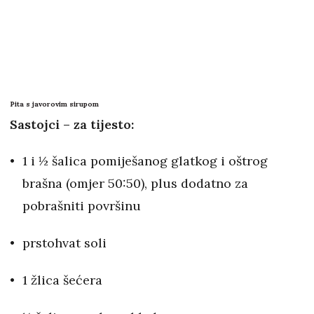
Pita s javorovim sirupom
Sastojci – za tijesto:
1 i ½ šalica pomiješanog glatkog i oštrog
brašna (omjer 50:50), plus dodatno za
pobrašniti površinu
prstohvat soli
1 žlica šećera