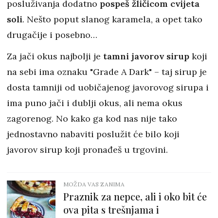
posluživanja dodatno
pospeš žličicom cvijeta
soli
. Nešto poput slanog karamela, a opet tako
drugačije i posebno…
Za jači okus najbolji je
tamni javorov sirup
koji
na sebi ima oznaku "Grade A Dark" – taj sirup je
dosta tamniji od uobičajenog javorovog sirupa i
ima puno jači i dublji okus, ali nema okus
zagorenog. No kako ga kod nas nije tako
jednostavno nabaviti poslužit će bilo koji
javorov sirup koji pronađeš u trgovini.
MOŽDA VAS ZANIMA
Praznik za nepce, ali i oko bit će
ova pita s trešnjama i