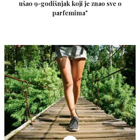
ušao 9-godišnjak koji je znao sve o
parfemima"